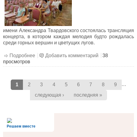
имени Александра Твардовского состоялась трансляция
концерта, в котором каждая мелодия будто рождалась
среди горных вершин и цветущих лугов.
Подробнее
о Песни альпийских лугов. Ансамбль
Добавить комментарий
38
просмотров
солистов «Орфарион»
Страницы
…
1
2
3
4
5
6
7
8
9
следующая ›
последняя »
alt='Госуслуги' />
Решаем вместе