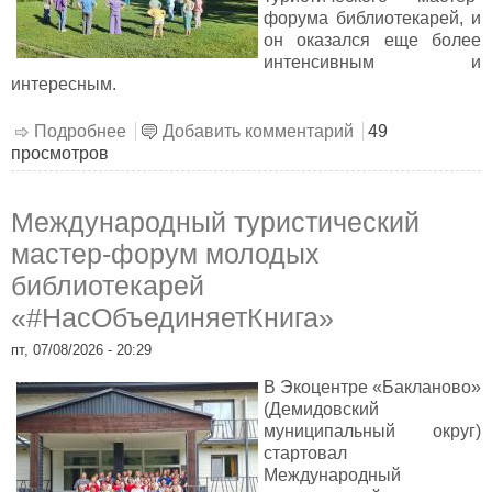
форума библиотекарей, и
он оказался еще более
интенсивным и
интересным.
Подробнее
о Второй день Международного
Добавить комментарий
49
просмотров
туристического мастер-форума
библиотекарей
Международный туристический
мастер-форум молодых
библиотекарей
«#НасОбъединяетКнига»
пт, 07/08/2026 - 20:29
В Экоцентре «Бакланово»
(Демидовский
муниципальный округ)
стартовал
Международный