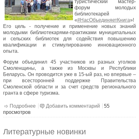
туристический мастер-
форум молодых
библиотекарей
«
#НасОбъединяетКнига
»!
Его цель - получение и применение новых знаний
молодыми библиотекарями-практиками муниципальных
и сельских библиотек для содействия повышению
квалификации и стимулированию инновационного
опыта.
Форум объединил 45 участников из разных уголков
Смоленщины, а также из Москвы и Республики
Беларусь. Он проводится уже в 15-ый раз, но впервые –
при всесторонней поддержке Правительства
Смоленской области и за счет средств регионального
гранта в сфере туризма.
Подробнее
о Международный туристический мастер-
Добавить комментарий
55
просмотров
форум молодых библиотекарей
«#НасОбъединяетКнига»
Литературные новинки