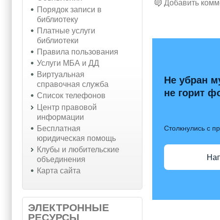
Добавить комм
Порядок записи в
библиотеку
Платные услуги
библиотеки
Правила пользования
Услуги МБА и ДД
Виртуальная
Не убран м
справочная служба
не горит ф
Список телефонов
Центр правовой
информации
Бесплатная
Столкнулись с п
юридическая помощь
Клубы и любительские
На
объединения
Карта сайта
ЭЛЕКТРОННЫЕ
РЕСУРСЫ