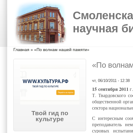
Перейти к основному содержанию
Skip to search
Смоленска
научная б
Вы здесь
Главная
»
«По волнам нашей памяти»
«По волна
чт, 06/10/2011 - 12:38
15 сентября 2011
г
Т. Твардовского с
общественной орга
сектора национальн
Твой гид по
С интересным соо
культуре
преподаватель не
суровых испытан