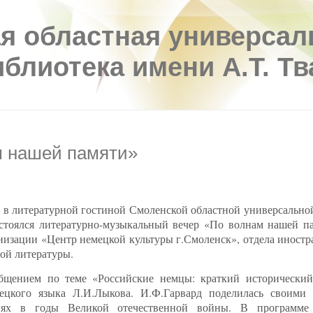
я областная универсал
иблиотека имени А.Т. Т
м нашей памяти»
. в литературной гостиной Смоленской областной универсально
остоялся литературно-музыкальный вечер «По волнам нашей п
низации «Центр немецкой культуры г.Смоленск», отдела иностр
ой литературы.
бщением по теме «Российские немцы: краткий исторический
мецкого языка Л.И.Лыкова. И.Ф.Гарвард поделилась своими
иях в годы Великой отечественной войны. В программе в