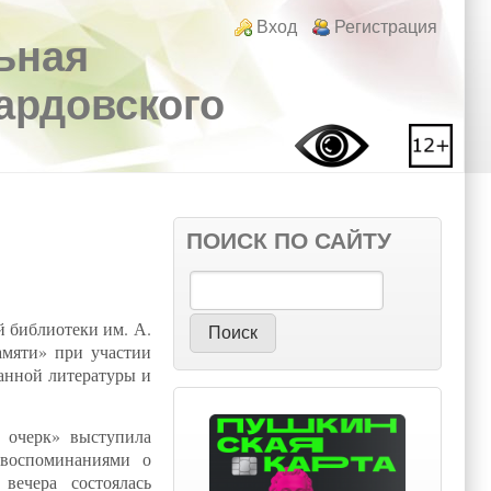
Login links
Вход
Регистрация
ьная
вардовского
ПОИСК ПО САЙТУ
Поиск
й библиотеки им. А.
амяти» при участии
анной литературы и
 очерк» выступила
 воспоминаниями о
ечера состоялась