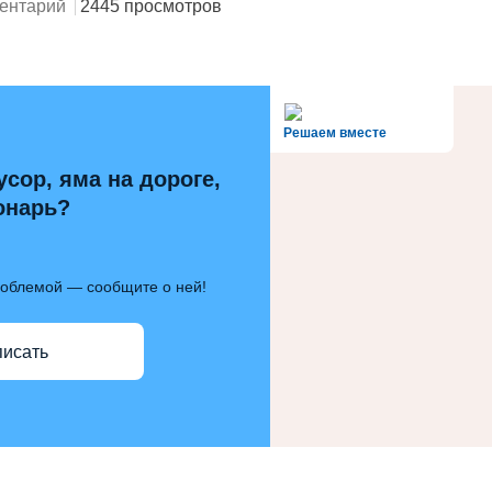
ентарий
2445 просмотров
alt='Госуслуги' />
Решаем вместе
усор, яма на дороге,
онарь?
роблемой — сообщите о ней!
писать