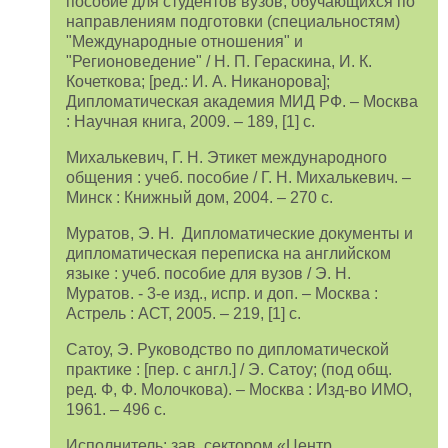
пособие для студентов вузов, обучающихся по
направлениям подготовки (специальностям)
"Международные отношения" и
"Регионоведение" / Н. П. Гераскина, И. К.
Кочеткова; [ред.: И. А. Никанорова];
Дипломатическая академия МИД РФ. – Москва
: Научная книга, 2009. – 189, [1] с.
Михалькевич, Г. Н. Этикет международного
общения : учеб. пособие / Г. Н. Михалькевич. –
Минск : Книжный дом, 2004. – 270 с.
Муратов, Э. Н. Дипломатические документы и
дипломатическая переписка на английском
языке : учеб. пособие для вузов / Э. Н.
Муратов. - 3-е изд., испр. и доп. – Москва :
Астрель : АСТ, 2005. – 219, [1] с.
Сатоу, Э. Руководство по дипломатической
практике : [пер. с англ.] / Э. Сатоу; (под общ.
ред. Ф, Ф. Молочкова). – Москва : Изд-во ИМО,
1961. – 496 с.
Исполнитель: зав. сектором «Центр