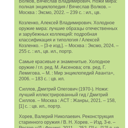
Волков, Вячеслав Владимирович. Ножи мира:
полная энциклопедия / Вячеслав Волков. –
Москва : Эксмо, 2022. – 239 с. : ил., цв.
Козленко, Алексей Владимирович. Холодное
оружие мира: лучшие образцы отечественных
и зарубежных коллекций: подробная
классификация и типология / Алексей
Козленко. – [3-е изд.]. – Москва : Эксмо, 2024. –
255 с. : ил., цв. ил., портр.
Самые красивые и знаменитые. Холодное
оружие / гл. ред. М. Аксенова; отв. ред. Г.
Лемигова. – М. : Мир энциклопедий Аванта+,
2006. – 183 с. : цв. ил.
Силлов, Дмитрий Олегович (1970-). Ножи:
лучший иллюстрированный гид / Дмитрий
Силлов. – Москва : АСТ : Жанры, 2021. – 158,
[1] с. : цв. ил., портр.
Хорев, Валерий Николаевич. Реконструкция
старинного оружия / В. Н. Хорев. – Изд. 3-е. –
Ростов н/Д : Феникс, 2011. – 252, [2] с., [12] л. цв.