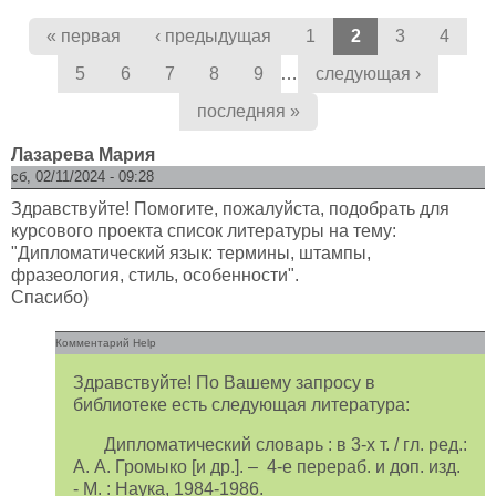
Страницы
« первая
‹ предыдущая
1
2
3
4
…
5
6
7
8
9
следующая ›
последняя »
Лазарева Мария
сб, 02/11/2024 - 09:28
Здравствуйте! Помогите, пожалуйста, подобрать для
курсового проекта список литературы на тему:
"Дипломатический язык: термины, штампы,
фразеология, стиль, особенности".
Спасибо)
Комментарий Help
Здравствуйте! По Вашему запросу в
библиотеке есть следующая литература:
Дипломатический словарь : в 3-х т. / гл. ред.:
А. А. Громыко [и др.]. – 4-е перераб. и доп. изд.
- М. : Наука, 1984-1986.