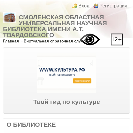
Перейти к основному содержанию
Skip to search
Login links
Вход
Регистрация
СМОЛЕНСКАЯ ОБЛАСТНАЯ
УНИВЕРСАЛЬНАЯ НАУЧНАЯ
БИБЛИОТЕКА ИМЕНИ А.Т.
ТВАРДОВСКОГО
Вы здесь
Главная
»
Виртуальная справочная служба
Твой гид по культуре
О БИБЛИОТЕКЕ