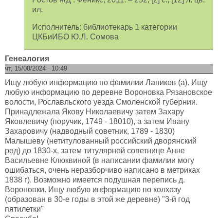
ил.
Исполнитель: библиотекарь 1 категории
ЦКБиИБО Ю.Л. Сомова
Генеалогия
чт, 15/08/2024 - 10:49
Ищу любую информацию по фамилии Лапиков (а). Ищу
любую информацию по деревне Вороновка Рязановское
волости, Рославльского уезда Смоленской губернии.
Принадлежала Якову Николаевичу затем Захару
Яковлевичу (поручик, 1749 - 18010), а затем Ивану
Захаровичу (надводный советник, 1789 - 1830)
Малышеву (нетитулованный российский дворянский
род) до 1830-х, затем титулярной советнице Анне
Васильевне Клюквиной (в написании фамилии могу
ошибаться, очень неразборчиво написано в метриках
1838 г). Возможно имеется подушная перепись д.
Вороновки. Ищу любую информацию по колхозу
(образован в 30-е годы в этой же деревне) "3-й год
пятилетки"