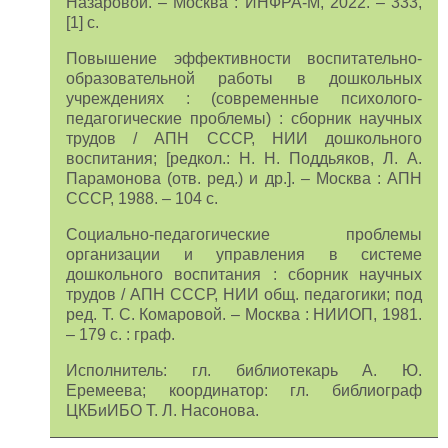
Назаровой. – Москва : ИНФРА-М, 2022. – 333,
[1] с.
Повышение эффективности воспитательно-
образовательной работы в дошкольных
учреждениях : (современные психолого-
педагогические проблемы) : сборник научных
трудов / АПН СССР, НИИ дошкольного
воспитания; [редкол.: Н. Н. Поддьяков, Л. А.
Парамонова (отв. ред.) и др.]. – Москва : АПН
СССР, 1988. – 104 с.
Социально-педагогические проблемы
организации и управления в системе
дошкольного воспитания : сборник научных
трудов / АПН СССР, НИИ общ. педагогики; под
ред. Т. С. Комаровой. – Москва : НИИОП, 1981.
– 179 с. : граф.
Исполнитель: гл. библиотекарь А. Ю.
Еремеева; координатор: гл. библиограф
ЦКБиИБО Т. Л. Насонова.