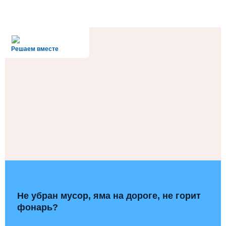
alt='Госуслуги' />
Решаем вместе
Не убран мусор, яма на дороге, не горит
фонарь?