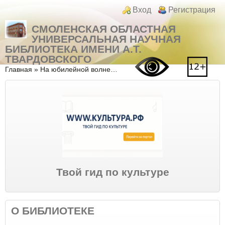
Перейти к основному содержанию
Skip to search
Login links
Вход
Регистрация
СМОЛЕНСКАЯ ОБЛАСТНАЯ
УНИВЕРСАЛЬНАЯ НАУЧНАЯ
БИБЛИОТЕКА ИМЕНИ А.Т.
ТВАРДОВСКОГО
Вы здесь
Главная
»
На юбилейной волне…
Твой гид по культуре
О БИБЛИОТЕКЕ