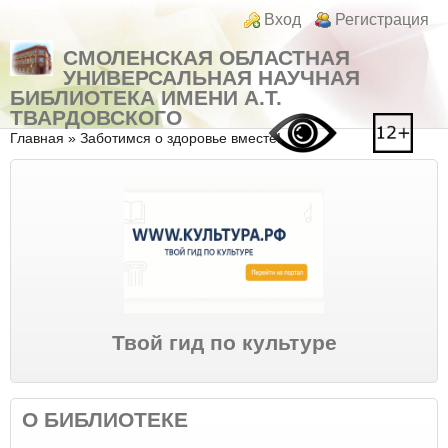
Перейти к основному содержанию
Skip to search
Login links
Вход
Регистрация
СМОЛЕНСКАЯ ОБЛАСТНАЯ
УНИВЕРСАЛЬНАЯ НАУЧНАЯ
БИБЛИОТЕКА ИМЕНИ А.Т.
ТВАРДОВСКОГО
Вы здесь
Главная
»
Заботимся о здоровье вместе!
Твой гид по культуре
О БИБЛИОТЕКЕ