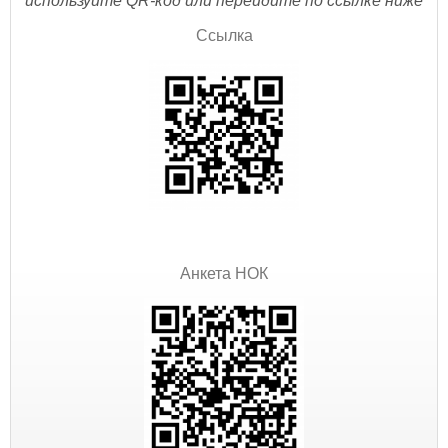
используйте QR-код или перейдите по ссылке ниже
Ссылка
Анкета НОК