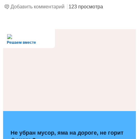
Добавить комментарий
123 просмотра
alt='Госуслуги' />
Решаем вместе
Не убран мусор, яма на дороге, не горит