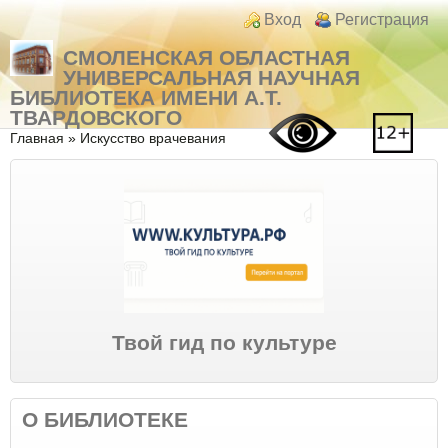
Перейти к основному содержанию
Skip to search
Login links
Вход
Регистрация
СМОЛЕНСКАЯ ОБЛАСТНАЯ
УНИВЕРСАЛЬНАЯ НАУЧНАЯ
БИБЛИОТЕКА ИМЕНИ А.Т.
ТВАРДОВСКОГО
Вы здесь
Главная
»
Искусство врачевания
Твой гид по культуре
О БИБЛИОТЕКЕ