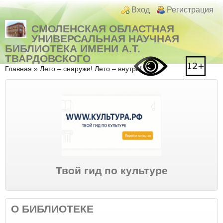
Перейти к основному содержанию
Skip to search
Login links
Вход
Регистрация
СМОЛЕНСКАЯ ОБЛАСТНАЯ
УНИВЕРСАЛЬНАЯ НАУЧНАЯ
БИБЛИОТЕКА ИМЕНИ А.Т.
ТВАРДОВСКОГО
Вы здесь
Главная
»
Лето – снаружи! Лето – внутри!
Твой гид по культуре
О БИБЛИОТЕКЕ