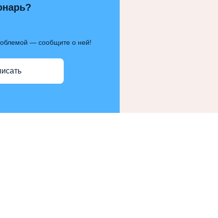
онарь?
роблемой — сообщите о ней!
писать