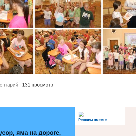
ентарий
131 просмотр
alt='Госуслуги' />
Решаем вместе
усор, яма на дороге,