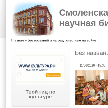
Перейти к основному содержанию
Skip to search
Смоленска
научная б
Вы здесь
Главная
»
Без названий и наград: животные на войне
Без назван
чт, 11/06/2026 - 15:38
Твой гид по
культуре