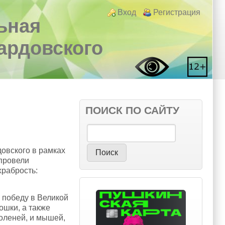
Login links
Вход
Регистрация
ьная
вардовского
ПОИСК ПО САЙТУ
Поиск
овского в рамках
 провели
храбрость:
 победу в Великой
ошки, а также
оленей, и мышей,