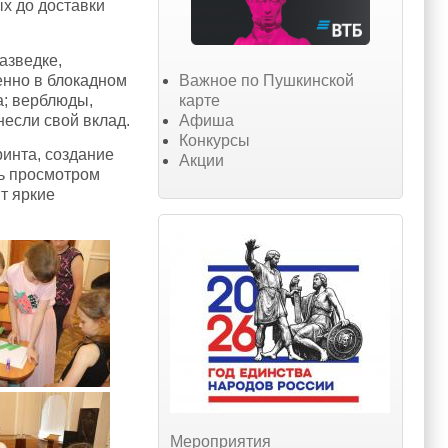
х до доставки
азведке,
Важное по Пушкинской
енно в блокадном
карте
а; верблюды,
Афиша
если свой вклад.
Конкурсы
инта, создание
Акции
сь просмотром
т яркие
Мероприятия