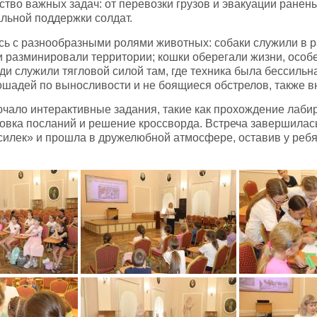
тво важных задач: от перевозки грузов и эвакуации ранены
льной поддержки солдат.
сь с разнообразными ролями животных: собаки служили в р
и разминировали территории; кошки оберегали жизни, особ
и служили тягловой силой там, где техника была бессильн
шадей по выносливости и не боящиеся обстрелов, также вн
чало интерактивные задания, такие как прохождение лабир
овка посланий и решение кроссворда. Встреча завершила
илек» и прошла в дружелюбной атмосфере, оставив у ребя