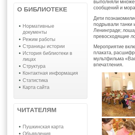
выполняли множес
сообщений и мора
О БИБЛИОТЕКЕ
Дети познакомили
подрывали танки 
Нормативные
Ленинграде; лошад
документы
превосходящие ло
Режим работы
Страницы истории
Мероприятие вклю
плаката, расшифр
История библиотеки в
мультфильма «Вас
лицах
впечатления.
Структура
Контактная информация
Статистика
Карта сайта
ЧИТАТЕЛЯМ
Пушкинская карта
Объявления