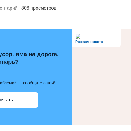
ентарий
806 просмотров
alt='Госуслуги' />
Решаем вместе
усор, яма на дороге,
онарь?
роблемой — сообщите о ней!
писать