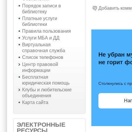
Порядок записи в
Добавить комм
библиотеку
Платные услуги
библиотеки
Правила пользования
Услуги МБА и ДД
Виртуальная
справочная служба
Не убран м
Список телефонов
не горит ф
Центр правовой
информации
Бесплатная
юридическая помощь
Столкнулись с п
Клубы и любительские
объединения
На
Карта сайта
ЭЛЕКТРОННЫЕ
РЕСУРСЫ