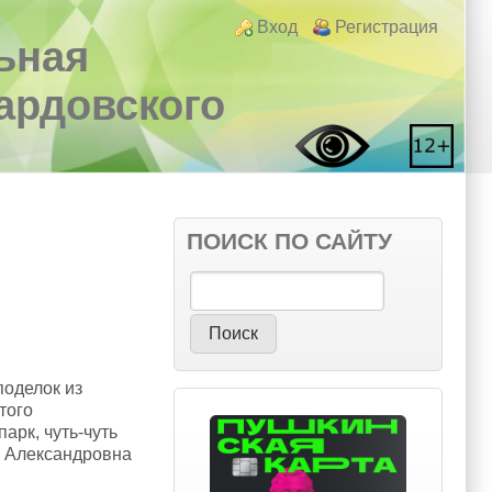
Login links
Вход
Регистрация
ьная
вардовского
ПОИСК ПО САЙТУ
Поиск
поделок из
того
арк, чуть-чуть
ья Александровна