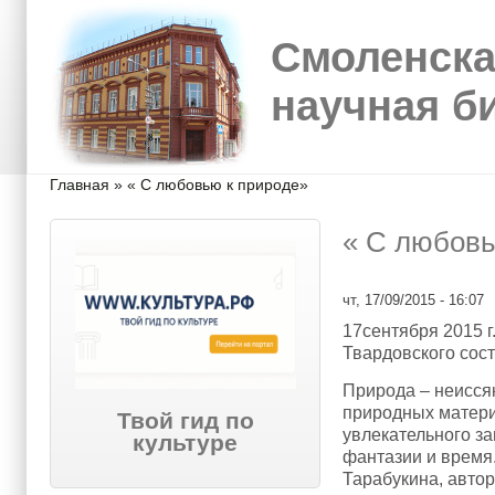
Перейти к основному содержанию
Skip to search
Смоленска
научная б
Вы здесь
Главная
»
« С любовью к природе»
« С любовь
чт, 17/09/2015 - 16:07
17сентября 2015 г
Твардовского сос
Природа – неисся
природных матери
Твой гид по
увлекательного за
культуре
фантазии и время.
Тарабукина, авто