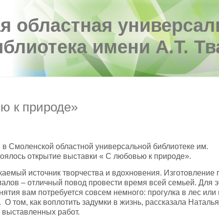
я областная универсал
иблиотека имени А.Т. Т
ю к природе»
. в Смоленской областной универсальной библиотеке им.
тоялось открытие выставки « С любовью к природе».
каемый источник творчества и вдохновения. Изготовление 
алов – отличный повод провести время всей семьей. Для э
нятия вам потребуется совсем немного: прогулка в лес или п
 О том, как воплотить задумки в жизнь, рассказала Натал
р выставленных работ.