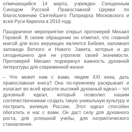
отмечающийся 14 марта, учрежден Священным
Синодом Русской Православной Церкви по
благословению Святейшего Патриарха Московского и
всея Руси Кирилла в 2010 году.
Праздничное мероприятие открыл протоиерей Михаил
Горовой. В своем обращении он отметил, что главной
книгой для всех верующих является Библия, напомнил
заповеди Ветхого и Нового Завета, которые и до
сегодняшнего дня не утратили своей значимости.
Протоиерей Михаил подчеркнул важность духовной
литературы для современной жизни:
– Что может нам с вами, людям XXI века, дать
православная книга? Она по-прежнему раскрывает и
излагает во всей красоте высокий духовный идеал – тот
духовный идеал, который позволил нашим
соотечественникам создать такую уникальную культуру и
построить великую Россию. Этот идеал способен
обогатить и нас с вами. Он даст силу для духовного
роста, для успешной учебы, для патриотического
становления.