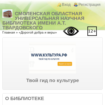
Перейти к основному содержанию
Skip to search
Login links
Вход
Регистрация
СМОЛЕНСКАЯ ОБЛАСТНАЯ
УНИВЕРСАЛЬНАЯ НАУЧНАЯ
БИБЛИОТЕКА ИМЕНИ А.Т.
ТВАРДОВСКОГО
Вы здесь
Главная
»
«Дорогой добра и веры»
Твой гид по культуре
О БИБЛИОТЕКЕ