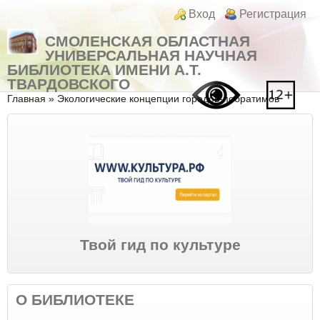
Перейти к основному содержанию
Skip to search
Login links
Вход
Регистрация
СМОЛЕНСКАЯ ОБЛАСТНАЯ
УНИВЕРСАЛЬНАЯ НАУЧНАЯ
БИБЛИОТЕКА ИМЕНИ А.Т.
ТВАРДОВСКОГО
Вы здесь
Главная
»
Экологические концепции городов-побратимов
Твой гид по культуре
О БИБЛИОТЕКЕ