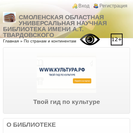
Перейти к основному содержанию
Skip to search
Login links
Вход
Регистрация
СМОЛЕНСКАЯ ОБЛАСТНАЯ
УНИВЕРСАЛЬНАЯ НАУЧНАЯ
БИБЛИОТЕКА ИМЕНИ А.Т.
ТВАРДОВСКОГО
Вы здесь
Главная
»
По странам и континентам
Твой гид по культуре
О БИБЛИОТЕКЕ