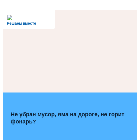
alt='Госуслуги' />
Решаем вместе
Не убран мусор, яма на дороге, не горит
фонарь?