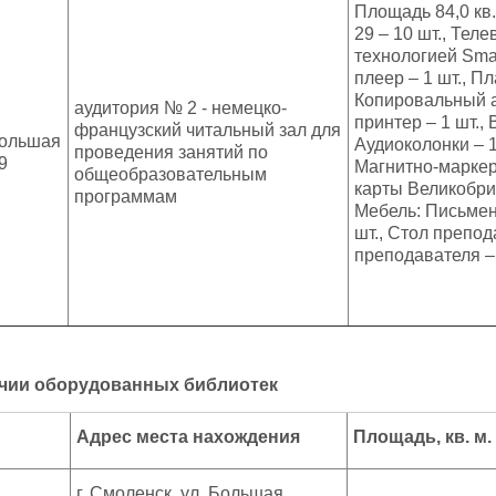
Площадь 84,0 кв
29 – 10 шт., Тел
технологией Smar
плеер – 1 шт., П
Копировальный а
аудитория № 2 - немецко-
принтер – 1 шт., 
французский читальный зал для
 Большая
Аудиоколонки – 1
проведения занятий по
9
Магнитно-маркер
общеобразовательным
карты Великобри
программам
Мебель: Письменн
шт., Стол препод
преподавателя – 
ичии оборудованных библиотек
Адрес места нахождения
Площадь, кв. м.
г. Смоленск, ул. Большая