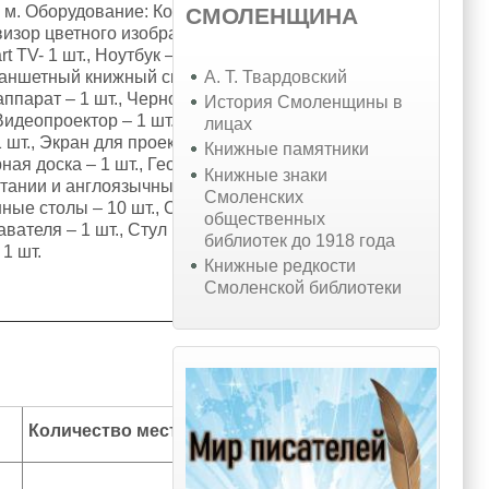
. м. Оборудование: Компьютер LG-
СМОЛЕНЩИНА
евизор цветного изображения с
t TV- 1 шт., Ноутбук – 1 шт., DVD
А. Т. Твардовский
ланшетный книжный сканер – 1 шт.,
ппарат – 1 шт., Черно-белый
История Смоленщины в
Видеопроектор – 1 шт.,
лицах
 шт., Экран для проектора – 1 шт.,
Книжные памятники
ная доска – 1 шт., Географические
Книжные знаки
тании и англоязычных стран.
Смоленских
ые столы – 10 шт., Стулья – 20
общественных
авателя – 1 шт., Стул
библиотек до 1918 года
1 шт.
Книжные редкости
Смоленской библиотеки
Количество мест