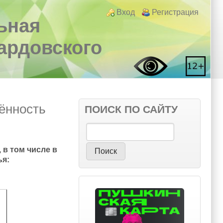
Login links
Вход
Регистрация
ьная
вардовского
ённость
ПОИСК ПО САЙТУ
Поиск
 в том числе в
ья: