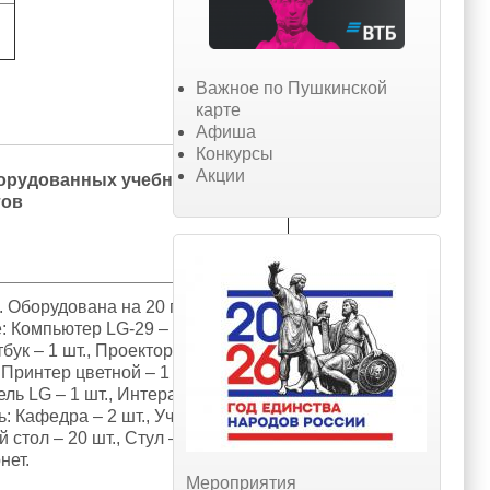
Важное по Пушкинской
карте
Афиша
Конкурсы
Акции
орудованных учебных
тов
. Оборудована на 20 посадочных
: Компьютер LG-29 – 20 шт.,
бук – 1 шт., Проектор – 1 шт.,
, Принтер цветной – 1 шт.,
ль LG – 1 шт., Интерактивная
ь: Кафедра – 2 шт., Учебный стол –
 стол – 20 шт., Стул – 51 шт.
нет.
Мероприятия