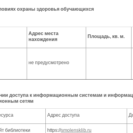
ловиях охраны здоровья обучающихся
Адрес места
Площадь, кв. м.
нахождения
не предусмотрено
ичии доступа к информационным системам и информац
ионным сетям
есурса
Адрес доступа
Д
йт библиотеки
https://
smolensklib.ru