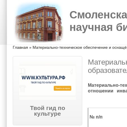
Перейти к основному содержанию
Skip to search
Смоленска
научная б
Вы здесь
Главная
»
Материально-техническое обеспечение и оснащён
Материальн
образовате
Материально-тех
отношении инва
Твой гид по
культуре
№ п/п