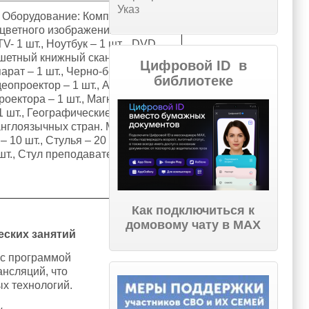
Указ
. Оборудование: Компьютер LG-29
р цветного изображения с
V- 1 шт., Ноутбук – 1 шт., DVD
ншетный книжный сканер – 1 шт.,
Цифровой ID в
рат – 1 шт., Черно-белый
библиотеке
деопроектор – 1 шт., Аудиоколонки
проектора – 1 шт., Магнитно-
1 шт., Географические карты
нглоязычных стран. Мебель:
10 шт., Стулья – 20 шт., Стол
т., Стул преподавателя – 1 шт.
Как подключиться к
домовому чату в МАХ
еских занятий
 с программой
нсляций, что
х технологий.