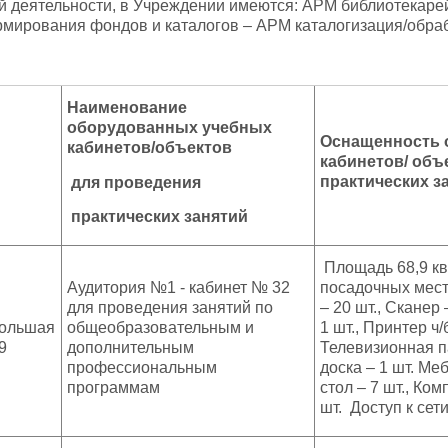
 деятельности, в Учреждении имеются: АРМ библиотекарей
рмирования фондов и каталогов – АРМ каталогизация/обраб
Наименование
оборудованных учебных
Оснащенность 
кабинетов/объектов
кабинетов/ об
практических з
для проведения
практических занятий
Площадь 68,9 кв
Аудитория №1 - кабинет № 32
посадочных мест
для проведения занятий по
– 20 шт., Сканер 
 Большая
общеобразовательным и
1 шт., Принтер ч/
9
дополнительным
Телевизионная п
профессиональным
доска – 1 шт. Ме
программам
стол – 7 шт., Ком
шт. Доступ к сет