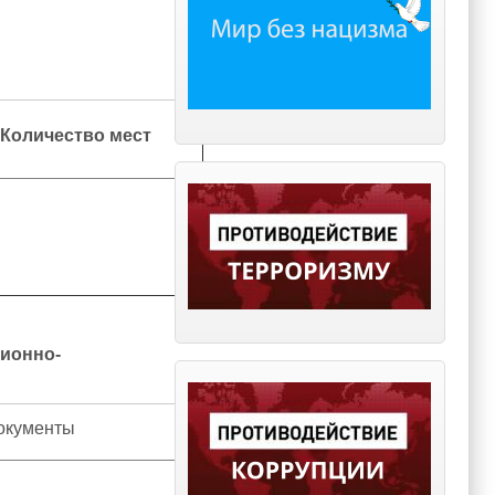
Количество мест
ионно-
окументы