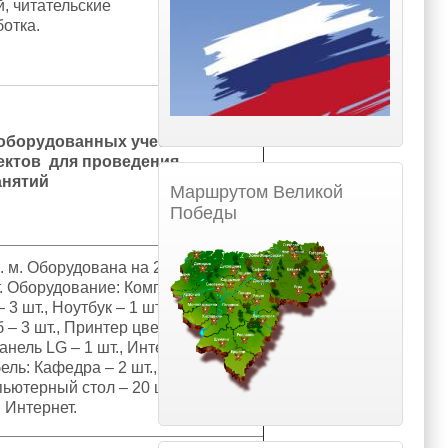
, читательские
отка.
оборудованных учебных
ъектов для проведения
анятий
Маршрутом Великой
Победы
. м. Оборудована на 20
. Оборудование: Компьютер LG-29
– 3 шт., Ноутбук – 1 шт., Проектор –
б – 3 шт., Принтер цветной – 1 шт.,
анель LG – 1 шт., Интерактивная
бель: Кафедра – 2 шт., Учебный
пьютерный стол – 20 шт., Стул – 51
и Интернет.