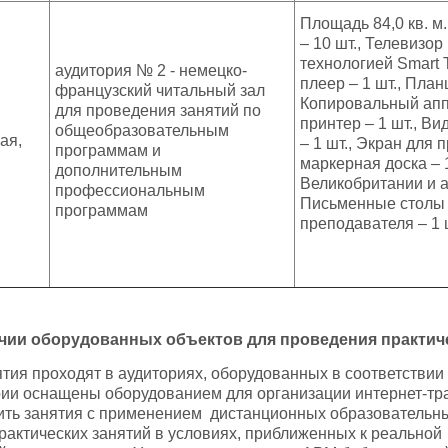
Площадь 84,0 кв. м
– 10 шт., Телевизо
технологией Smart T
аудитория № 2 - немецко-
плеер – 1 шт., Пла
французский читальный зал
Копировальный аппа
для проведения занятий по
принтер – 1 шт., Ви
общеобразовательным
ая,
– 1 шт., Экран для 
программам и
маркерная доска – 
дополнительным
Великобритании и а
профессиональным
Письменные столы – 
программам
преподавателя – 1 ш
чии оборудованных объектов для проведения практич
ятия проходят в аудиториях, оборудованных в соответствии
рии оснащены оборудованием для организации интернет-тра
ить занятия с применением дистанционных образовательны
рактических занятий в условиях, приближенных к реальной