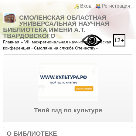
Перейти к основному содержанию
Skip to search
Login links
Вход
Регистрация
СМОЛЕНСКАЯ ОБЛАСТНАЯ
УНИВЕРСАЛЬНАЯ НАУЧНАЯ
БИБЛИОТЕКА ИМЕНИ А.Т.
ТВАРДОВСКОГО
Вы здесь
Главная
»
VIII межрегиональная научно-практическая
конференция «Смоляне на службе Отечеству»
Твой гид по культуре
О БИБЛИОТЕКЕ