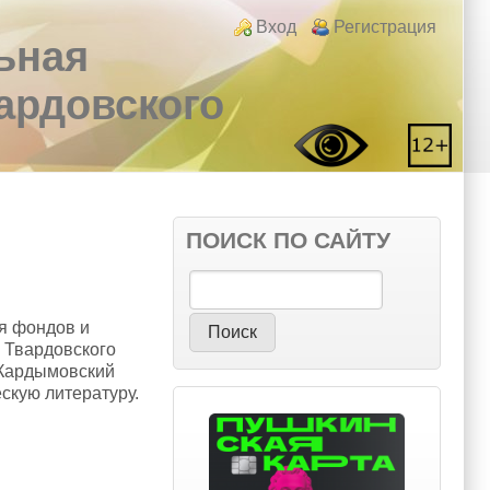
Login links
Вход
Регистрация
ьная
вардовского
ПОИСК ПО САЙТУ
Поиск
ия фондов и
. Твардовского
«Кардымовский
скую литературу.