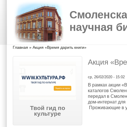
Перейти к основному содержанию
Skip to search
Смоленска
научная б
Вы здесь
Главная
»
Акция «Время дарить книги»
Акция «Вре
ср, 26/02/2020 - 15:02
В рамках акции «
каталогов Смоленс
передал в Смолен
дом-интернат для
Твой гид по
Проживающие в у
культуре