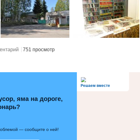
ентарий
751 просмотр
alt='Госуслуги' />
Решаем вместе
усор, яма на дороге,
онарь?
роблемой — сообщите о ней!