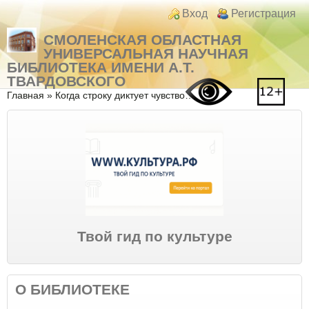
Перейти к основному содержанию
Skip to search
Login links
Вход
Регистрация
СМОЛЕНСКАЯ ОБЛАСТНАЯ
УНИВЕРСАЛЬНАЯ НАУЧНАЯ
БИБЛИОТЕКА ИМЕНИ А.Т.
ТВАРДОВСКОГО
Вы здесь
Главная
»
Когда строку диктует чувство…
Твой гид по культуре
О БИБЛИОТЕКЕ