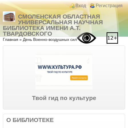
Перейти к основному содержанию
Skip to search
Login links
Вход
Регистрация
СМОЛЕНСКАЯ ОБЛАСТНАЯ
УНИВЕРСАЛЬНАЯ НАУЧНАЯ
БИБЛИОТЕКА ИМЕНИ А.Т.
ТВАРДОВСКОГО
Вы здесь
Главная
»
День Военно-воздушных сил
Твой гид по культуре
О БИБЛИОТЕКЕ