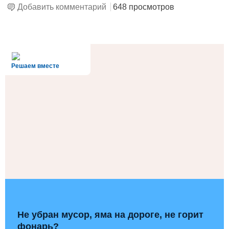
Добавить комментарий
648 просмотров
alt='Госуслуги' />
Решаем вместе
Не убран мусор, яма на дороге, не горит
фонарь?