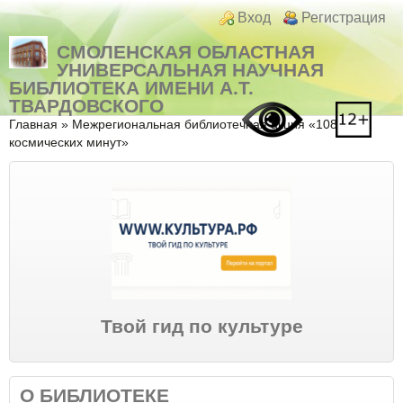
Перейти к основному содержанию
Skip to search
Login links
Вход
Регистрация
СМОЛЕНСКАЯ ОБЛАСТНАЯ
УНИВЕРСАЛЬНАЯ НАУЧНАЯ
БИБЛИОТЕКА ИМЕНИ А.Т.
ТВАРДОВСКОГО
Вы здесь
Главная
»
Межрегиональная библиотечная акция «108
космических минут»
Твой гид по культуре
О БИБЛИОТЕКЕ