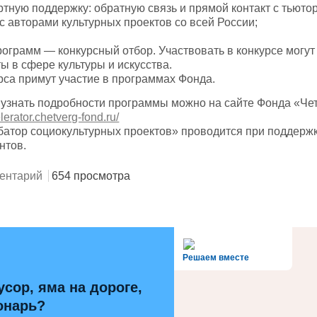
тную поддержку: обратную связь и прямой контакт с тьюто
с авторами культурных проектов со всей России;
рограмм — конкурсный отбор. Участвовать в конкурсе могу
ы в сфере культуры и искусства.
рса примут участие в программах Фонда.
и узнать подробности программы можно на сайте Фонда «Чет
elerator.chetverg-fond.ru/
атор социокультурных проектов» проводится при поддерж
нтов.
ентарий
654 просмотра
alt='Госуслуги' />
Решаем вместе
усор, яма на дороге,
онарь?