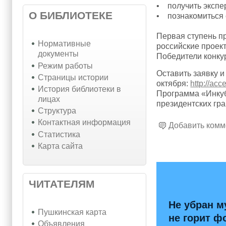
• получить экспер
О БИБЛИОТЕКЕ
• познакомиться 
Первая ступень п
Нормативные
российские проект
документы
Победители конку
Режим работы
Оставить заявку 
Страницы истории
октября:
http://acc
История библиотеки в
Программа «Инкуб
лицах
президентских гра
Структура
Контактная информация
Добавить комм
Статистика
Карта сайта
ЧИТАТЕЛЯМ
Не убран м
Пушкинская карта
не горит ф
Объявления