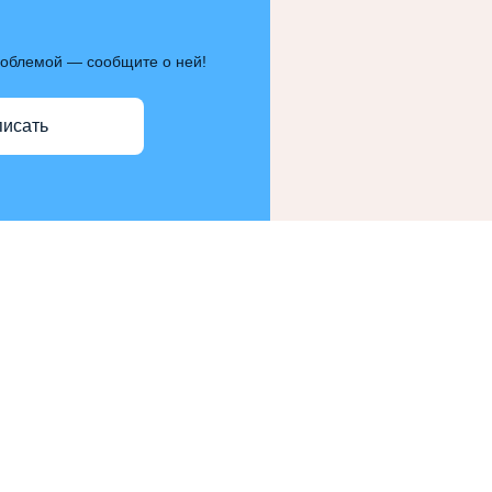
роблемой — сообщите о ней!
писать