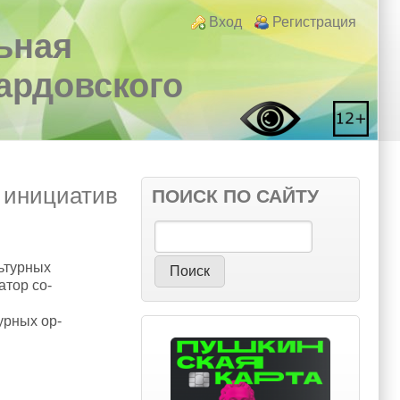
Login links
Вход
Регистрация
ьная
вардовского
 инициатив
ПОИСК ПО САЙТУ
Поиск
ьтурных
атор со-
урных ор-