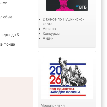
рами;
т любые
Важное по Пушкинской
карте
Афиша
Конкурсы
верг» до 3
Акции
ке Фонда
Мероприятия