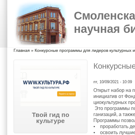
Перейти к основному содержанию
Skip to search
Смоленска
научная б
Вы здесь
Главная
»
Конкурсные программы для лидеров культурных 
Конкурсные
пт, 10/09/2021 - 10:09
Открыт набор на 
инициатив от Фонд
циокультурных пр
Это программы по
Твой гид по
ганизаций, а такж
культуре
Программы позво
• проработать де
• освоить лучшие