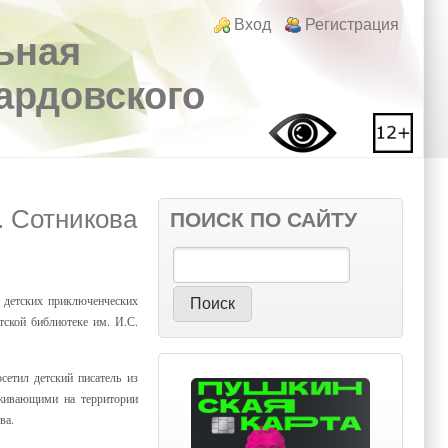
Login links
Вход
Регистрация
ьная
вардовского
. Сотникова
ПОИСК ПО САЙТУ
Поиск
0 детских приключенческих
тской библиотеке им. И.С.
етил детский писатель из
оживающими на территории
ва.