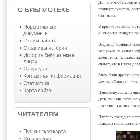
Для того чтобы сделать 
О БИБЛИОТЕКЕ
проницательностью, сост
Сотникова.
В приключенческих книга
Нормативные
он старается правдиво го
документы
Режим работы
Владимир Сотников никог
Страницы истории
мальчикам не хватает ин
История библиотеки в
закончились, пришлось и
лицах
считает, что в книгах дл
Структура
Затем были другие книги
Контактная информация
камня», «Хонорик – таеж
Статистика
Карта сайта
Присутствующим на читат
Дети приняли активное у
прототипы в жизни, что п
ЧИТАТЕЛЯМ
Писатель преподнес чита
подарили гостю цветы и п
Пушкинская карта
Объявления