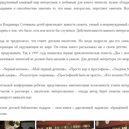
придуманный книжный мир интересным и любимым для юного читателя, нужно обладат
раданием и способностью замечать то, что иные, повзрослев, перестают замечать. Вс
х Владимира Сотникова детей привлекают живость сюжета, умный и непринужденный 
ворить о том, что было, есть или могло бы случиться. Действительность намного интере
да не предполагал, что станет детским писателем. Но когда подросли два его сына
формации об окружающем их мире. Он очень много рассказывал им о своем детстве, 
х придумывать. Так в 1997 году появилась первая приключенческая повесть «Два с по
я маленьких читателей не должно быть насилия и ужасов. Для детской литературы это неп
 - «Черный котенок», «Мой первый детектив», «Просто вор и простофиля», «Злодеям
ный сыщик», «Полуостров сокровищ», «Простофилей быть не просто», «Кто похитил Роб
ельской конференции ребятам представилась замечательная возможность узнать авт
частие в разговоре с писателем, интересовались - откуда автор берет сюжеты сво
ланирует написать еще.
телям детской библиотеки подарок – свои книги с дарственной надписью, обращённой
есню.