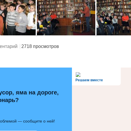
ентарий
2718 просмотров
alt='Госуслуги' />
Решаем вместе
усор, яма на дороге,
онарь?
роблемой — сообщите о ней!