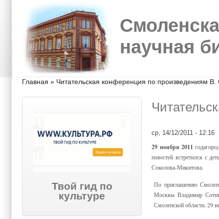
Перейти к основному содержанию
Skip to search
Смоленска
научная б
Вы здесь
Главная
»
Читательская конференция по произведениям В.
Читательск
ср, 14/12/2011 - 12:16
29 ноября 2011
годагоро
повестей встретился с де
Соколова-Микитова.
Твой гид по
По приглашению Смоленск
культуре
Москвы Владимир Сотник
Смоленской области, 29 н