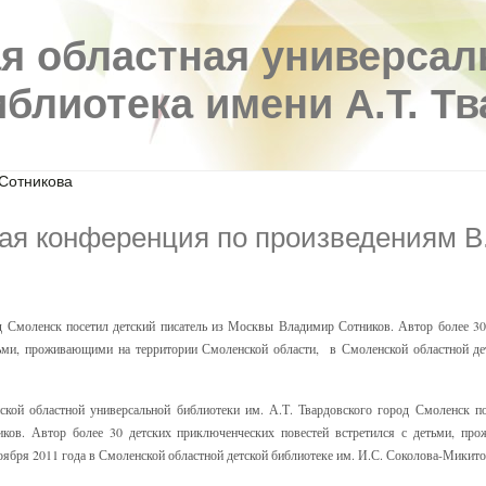
я областная универсал
иблиотека имени А.Т. Т
 Сотникова
ая конференция по произведениям В
д Смоленск посетил детский писатель из Москвы Владимир Сотников. Автор более 3
тьми, проживающими на территории Смоленской области, в Смоленской областной де
ой областной универсальной библиотеки им. А.Т. Твардовского город Смоленск пос
ов. Автор более 30 детских приключенческих повестей встретился с детьми, пр
оября 2011 года в Смоленской областной детской библиотеке им. И.С. Соколова-Микито