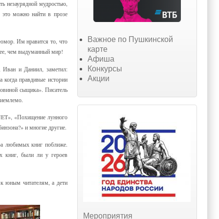
ь незаурядной мудростью,
е это можно найти в прозе
Важное по Пушкинской
юмор. Им нравится то, что
карте
снее, чем выдуманный мир!
Афиша
Конкурсы
, Иван и Даниил, заметил:
Акции
а когда правдивые истории
ловиной сыщика». Писатель
риемлемо.
 NET», «Похищение лунного
инзона?» и многие другие.
ора любимых книг поближе.
их книг, были ли у героев
 к юным читателям, а дети
Мероприятия