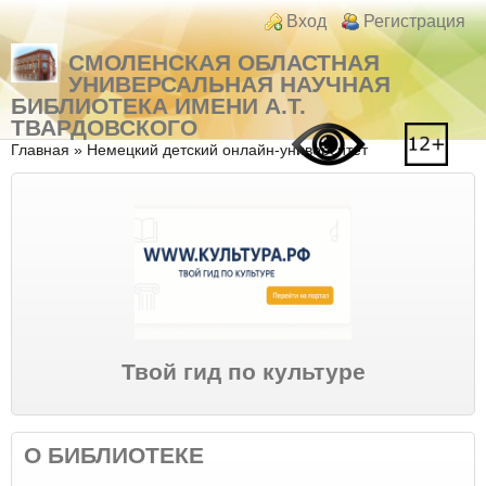
Перейти к основному содержанию
Skip to search
Login links
Вход
Регистрация
СМОЛЕНСКАЯ ОБЛАСТНАЯ
УНИВЕРСАЛЬНАЯ НАУЧНАЯ
БИБЛИОТЕКА ИМЕНИ А.Т.
ТВАРДОВСКОГО
Вы здесь
Главная
»
Немецкий детский онлайн-университет
Твой гид по культуре
О БИБЛИОТЕКЕ