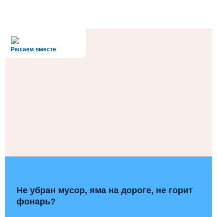
alt='Госуслуги' />
Решаем вместе
Не убран мусор, яма на дороге, не горит
фонарь?