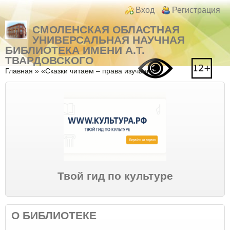
Перейти к основному содержанию
Skip to search
Login links
Вход
Регистрация
СМОЛЕНСКАЯ ОБЛАСТНАЯ
УНИВЕРСАЛЬНАЯ НАУЧНАЯ
БИБЛИОТЕКА ИМЕНИ А.Т.
ТВАРДОВСКОГО
Вы здесь
Главная
»
«Сказки читаем – права изучаем»
Твой гид по культуре
О БИБЛИОТЕКЕ