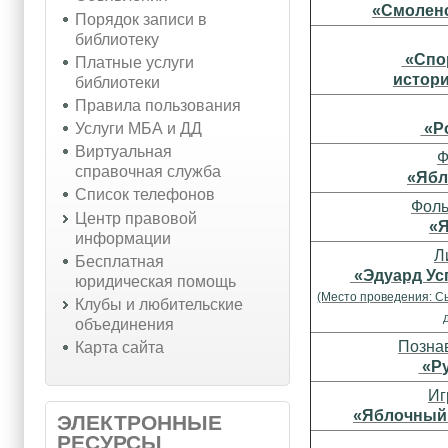
«Смоленс
Порядок записи в
библиотеку
«Спо
Платные услуги
истори
библиотеки
Правила пользования
«Р
Услуги МБА и ДД
Виртуальная
Ф
справочная служба
«Ябл
Список телефонов
Фоль
Центр правовой
«
информации
Л
Бесплатная
«Эдуард Ус
юридическая помощь
(Место проведения: С
Клубы и любительские
объединения
Позна
Карта сайта
«Ру
Иг
«Яблочный 
ЭЛЕКТРОННЫЕ
РЕСУРСЫ