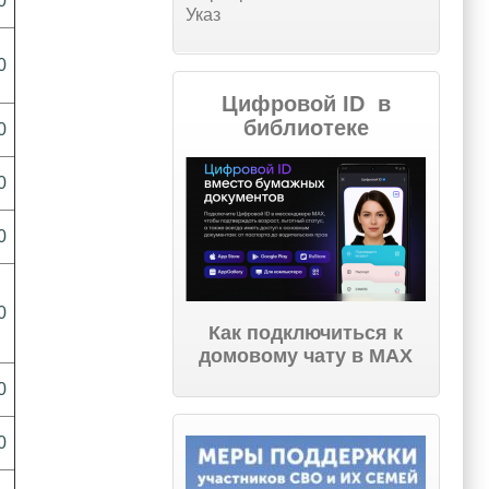
0
Указ
0
Цифровой ID в
библиотеке
0
0
0
0
Как подключиться к
домовому чату в МАХ
0
0