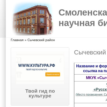
Перейти к основному содержанию
Skip to search
Смоленска
научная б
Вы здесь
Главная
»
Сычевский район
Сычевский
Название и фор
ссылка на 
МКУК «Сыч
«Русск
Твой гид по
(Место проведения: С
культуре