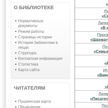
О БИБЛИОТЕКЕ
Л
«С
Нормативные
Лите
документы
«В 
Режим работы
Просв
Страницы истории
«Шахмат
История библиотеки в
По
лицах
«Семья
Структура
Контактная информация
«
Статистика
Карта сайта
Иг
«Вме
«
ЧИТАТЕЛЯМ
Лите
«Писател
Пушкинская карта
Поз
Объявления