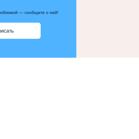
роблемой — сообщите о ней!
писать