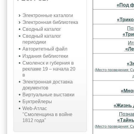
«Под ф
Электронные каталоги
«Трико
Электронная библиотека
По
Сводный каталог
«Три
Сводный каталог
периодики
Иг
«Ле
Авторитетный файл
Издания библиотеки
Смоленск и губерния в
«З
рекламе 19 – начала 20
(Место проведения: С
в
Электронная доставка
документов
«Мно
Виртуальные выставки
Буктрейлеры
«Жизнь 
Web-Атлас
Позна
"Смоленщина в войне
«Тайны
1812 года"
(Место проведения: С