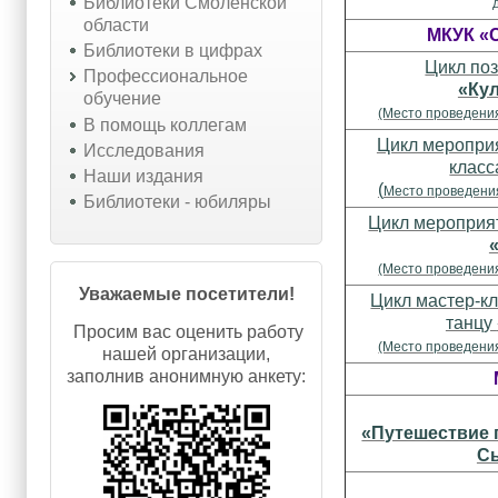
Библиотеки Смоленской
области
МКУК «
Библиотеки в цифрах
Цикл по
Профессиональное
«Ку
обучение
(Место проведени
В помощь коллегам
Цикл мероприя
Исследования
клас
Наши издания
(
Место проведения
Библиотеки - юбиляры
Цикл мероприят
(Место проведени
Уважаемые посетители!
Цикл мастер-к
танцу
Просим вас оценить работу
(Место проведени
нашей организации,
заполнив анонимную анкету:
«Путешествие 
Сы