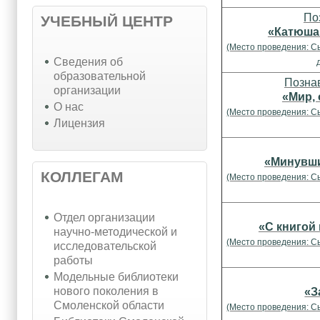
По
УЧЕБНЫЙ ЦЕНТР
«Катюша
(Место проведения: С
Cведения об
образовательной
Позна
организации
«Мир,
О нас
(Место проведения: С
Лицензия
«Минувши
КОЛЛЕГАМ
(Место проведения: С
Отдел организации
«С книгой
научно-методической и
(Место проведения: С
исследовательской
работы
Модельные библиотеки
нового поколения в
«З
Смоленской области
(Место проведения: С