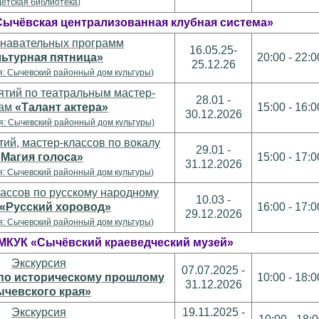
детская библиотека)
Сычёвская централизованная клубная система»
знавательных программ
16.05.25-
льтурная пятница»
20:00 - 22:0
25.12.26
я: Сычевский районный дом культуры)
тий по театральным мастер-
28.01 -
сам
«Талант актера»
15:00 - 16:0
30.12.2026
: Сычевский районный дом культуры)
ий, мастер-классов по вокалу
29.01 -
«Магия голоса»
15:00 - 17:0
31.12.2026
я: Сычевский районный дом культуры)
лассов по русскому народному
10.03 -
«Русский хоровод»
16:00 - 17:0
29.12.2026
я: Сычевский районный дом культуры)
МКУК «Сычёвский краеведческий музей»
Экскурсия
07.07.2025 -
по историческому прошлому
10:00 - 18:0
31.12.2026
чевского края»
Экскурсия
19.11.2025 -