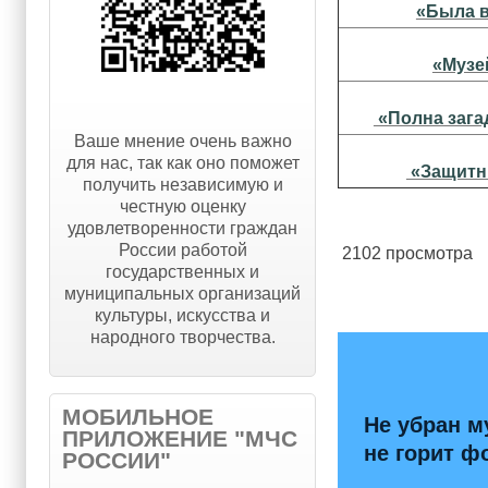
«Была в
«Музе
«Полна зага
Ваше мнение очень важно
для нас, так как оно поможет
«Защитн
получить независимую и
честную оценку
удовлетворенности граждан
России работой
2102 просмотра
государственных и
муниципальных организаций
культуры, искусства и
народного творчества.
МОБИЛЬНОЕ
Не убран м
ПРИЛОЖЕНИЕ "МЧС
не горит ф
РОССИИ"