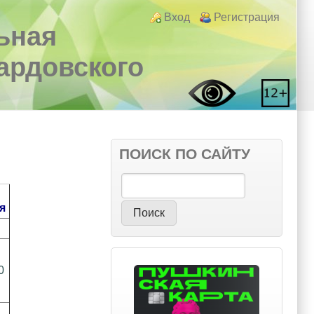
Login links
Вход
Регистрация
ьная
вардовского
ПОИСК ПО САЙТУ
Поиск
я
0