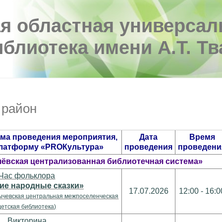
я областная универсал
иблиотека имени А.Т. Т
 район
ма проведения мероприятия,
Дата
Время
платформу «PROКультура»
проведения
проведени
ёвская централизованная библиотечная система»
Час фольклора
ие народные сказки»
17.07.2026
12:00 - 16:0
ычевская центральная межпоселенческая
детская библиотека)
Викторина