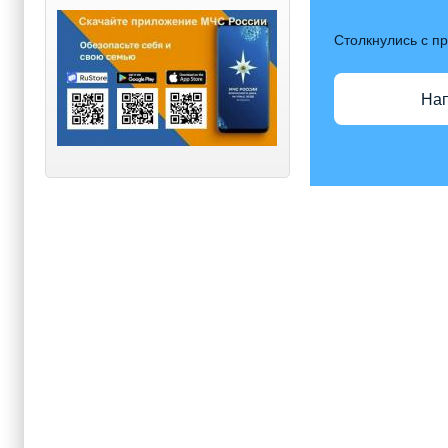
Столкнулись с п
На