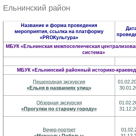
Ельнинский район
Название и форма проведения
Дат
мероприятия, ссылка на платформу
провед
«PROКультура»
МБУК «Ельнинская межпоселенческая централизова
система»
МБУК «Ельнинский районный историко-краевед
Пешеходная экскурсия
01.02.20
«Ельня в названиях улиц»
30.01.
Обзорная экскурсия
01.02.2
«Прогулки по старому городу»
31.12.
Вечер-портрет
01.02.
«Маршалы Победы»
- 31.12.