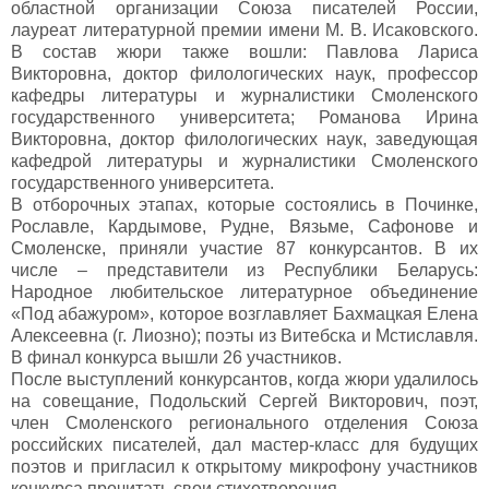
областной организации Союза писателей России,
лауреат литературной премии имени М. В. Исаковского.
В состав жюри также вошли: Павлова Лариса
Викторовна, доктор филологических наук, профессор
кафедры литературы и журналистики Смоленского
государственного университета; Романова Ирина
Викторовна, доктор филологических наук, заведующая
кафедрой литературы и журналистики Смоленского
государственного университета.
В отборочных этапах, которые состоялись в Починке,
Рославле, Кардымове, Рудне, Вязьме, Сафонове и
Смоленске, приняли участие 87 конкурсантов. В их
числе – представители из Республики Беларусь:
Народное любительское литературное объединение
«Под абажуром», которое возглавляет Бахмацкая Елена
Алексеевна (г. Лиозно); поэты из Витебска и Мстиславля.
В финал конкурса вышли 26 участников.
После выступлений конкурсантов, когда жюри удалилось
на совещание, Подольский Сергей Викторович, поэт,
член Смоленского регионального отделения Союза
российских писателей, дал мастер-класс для будущих
поэтов и пригласил к открытому микрофону участников
конкурса прочитать свои стихотворения.