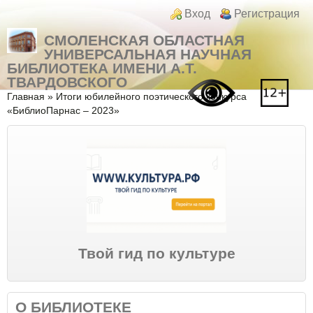
Перейти к основному содержанию
Skip to search
Login links
Вход
Регистрация
СМОЛЕНСКАЯ ОБЛАСТНАЯ
УНИВЕРСАЛЬНАЯ НАУЧНАЯ
БИБЛИОТЕКА ИМЕНИ А.Т.
ТВАРДОВСКОГО
Вы здесь
Главная
»
Итоги юбилейного поэтического конкурса
«БиблиоПарнас – 2023»
Твой гид по культуре
О БИБЛИОТЕКЕ