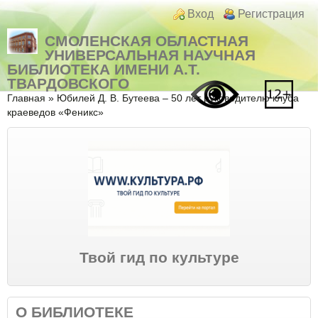
Перейти к основному содержанию
Skip to search
Login links
Вход
Регистрация
СМОЛЕНСКАЯ ОБЛАСТНАЯ
УНИВЕРСАЛЬНАЯ НАУЧНАЯ
БИБЛИОТЕКА ИМЕНИ А.Т.
ТВАРДОВСКОГО
Вы здесь
Главная
»
Юбилей Д. В. Бутеева – 50 лет руководителю клуба
краеведов «Феникс»
Твой гид по культуре
О БИБЛИОТЕКЕ