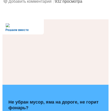
Добавить комментарий
932 просмотра
alt='Госуслуги' />
Решаем вместе
Не убран мусор, яма на дороге, не горит
фонарь?