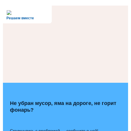
alt='Госуслуги' />
Решаем вместе
Не убран мусор, яма на дороге, не горит
фонарь?
Столкнулись с проблемой — сообщите о ней!