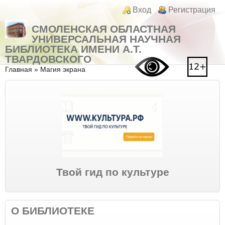
Перейти к основному содержанию
Skip to search
Login links
Вход
Регистрация
СМОЛЕНСКАЯ ОБЛАСТНАЯ
УНИВЕРСАЛЬНАЯ НАУЧНАЯ
БИБЛИОТЕКА ИМЕНИ А.Т.
ТВАРДОВСКОГО
Вы здесь
Главная
»
Магия экрана
Твой гид по культуре
О БИБЛИОТЕКЕ