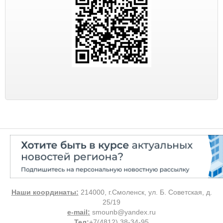
Наши координаты:
214000, г.Смоленск, ул. Б. Советская, д.
25/19
e-mail:
smounb@yandex.ru
Тел
:
+7(4812) 38-34-95