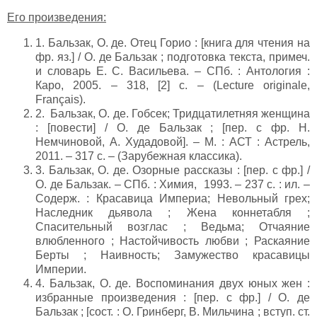
Его произведения:
1. Бальзак, О. де. Отец Горио : [книга для чтения на
фр. яз.] / О. де Бальзак ; подготовка текста, примеч.
и словарь Е. С. Васильева. – СПб. : Антология :
Каро, 2005. – 318, [2] с. – (Lecture originale,
Français).
2. Бальзак, О. де. Гобсек; Тридцатилетняя женщина
: [повести] / О. де Бальзак ; [пер. с фр. Н.
Немчиновой, А. Худадовой]. – М. : АСТ : Астрель,
2011. – 317 с. – (Зарубежная классика).
3. Бальзак, О. де. Озорные рассказы : [пер. с фр.] /
О. де Бальзак. – СПб. : Химия, 1993. – 237 с. : ил. –
Содерж. : Красавица Империа; Невольный грех;
Наследник дьявола ; Жена коннетабля ;
Спасительный возглас ; Ведьма; Отчаяние
влюбленного ; Настойчивость любви ; Раскаяние
Берты ; Наивность; Замужество красавицы
Империи.
4. Бальзак, О. де. Воспоминания двух юных жен :
избранные произведения : [пер. с фр.] / О. де
Бальзак ; [сост. : О. Гринберг, В. Мильчина ; вступ. ст.