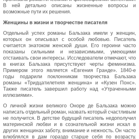
В ней детально описаны жизненные вопросы и
возможные пути их решения.
Женщины в жизни и творчестве писателя
Отдельный успех романы Бальзака имели у женщин,
которых он описывал с особой любовью. Писатель
считается знатоком женской души. Его героини часто
показаны сильными и независимыми, умеющими
отстаивать свои интересы. Исследователи отмечают, что
в книгах Бальзака присутствуют черты феминизма.
Примером этого является «Евгения Гранде». 1840-е
годы подарили поклонникам творчества Бальзака
романы «Тридцатилетняя женщина» и «Кузен Понс».
Также писатель завершил работу над «Утраченными
иллюзиями».
О личной жизни великого Оноре де Бальзака можно
написать отдельный роман, назвать который счастливым
не получится. В детстве будущий писатель недополучил
материнской любви и в сознательной жизни искал в
других женщинах заботу, внимание и нежность. Он часто
влюблялся в дам гораздо старше себя по возрасту.