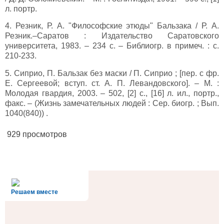
л. портр.
4. Резник, Р. А. "Философские этюды" Бальзака / Р. А.
Резник.–Саратов : Издательство Саратовского
университета, 1983. – 234 с. – Библиогр. в примеч. : с.
210-233.
5. Сиприо, П. Бальзак без маски / П. Сиприо ; [пер. с фр.
Е. Сергеевой; вступ. ст. А. П. Левандовского]. – М. :
Молодая гвардия, 2003. – 502, [2] с., [16] л. ил., портр.,
факс. – (Жизнь замечательных людей : Сер. биогр. ; Вып.
1040(840)) .
929 просмотров
alt='Госуслуги' />
Решаем вместе