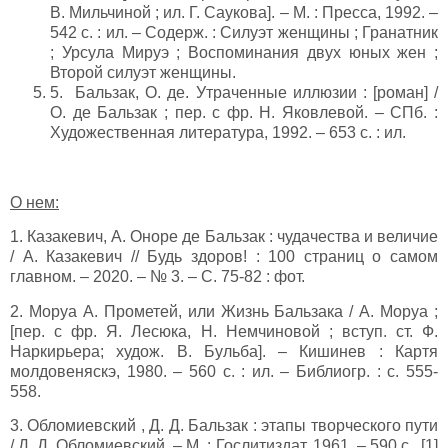
В. Мильчиной ; ил. Г. Саукова]. – М. : Пресса, 1992. –
542 с. : ил. – Содерж. : Силуэт женщины ; Гранатник
; Урсула Мируэ ; Воспоминания двух юных жен ;
Второй силуэт женщины.
5. Бальзак, О. де. Утраченные иллюзии : [роман] /
О. де Бальзак ; пер. с фр. Н. Яковлевой. – СПб. :
Художественная литература, 1992. – 653 с. : ил.
О нем:
1. Казакевич, А. Оноре де Бальзак : чудачества и величие
/ А. Казакевич // Будь здоров! : 100 страниц о самом
главном. – 2020. – № 3. – С. 75-82 : фот.
2. Моруа А. Прометей, или Жизнь Бальзака / А. Моруа ;
[пер. с фр. Я. Лесюка, Н. Немчиновой ; вступ. ст. Ф.
Наркирьера; худож. В. Бульба]. – Кишинев : Картя
молдовеняскэ, 1980. – 560 с. : ил. – Библиогр. : с. 555-
558.
3. Обломиевский , Д. Д. Бальзак : этапы творческого пути
/ Д. Д. Обломиевский. – М. : Гослитиздат, 1961. – 590 с., [1]