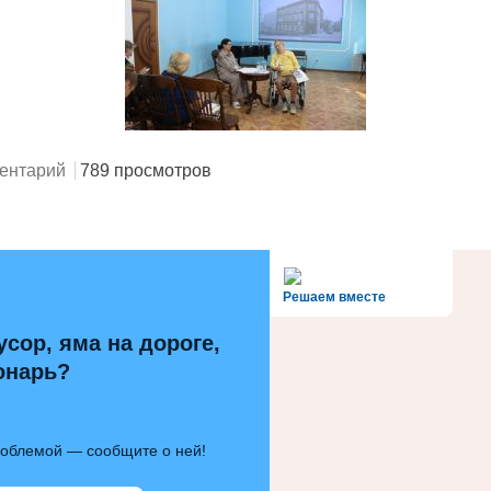
ентарий
789 просмотров
alt='Госуслуги' />
Решаем вместе
усор, яма на дороге,
онарь?
роблемой — сообщите о ней!