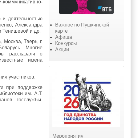
-коммуникативно-
 и деятельностью
Важное по Пушкинской
енко, Александра
карте
и Тенишевой и др.
Афиша
 Москва, Тверь, г.
Конкурсы
Беларусь. Многие
Акции
оры рассказали о
известные имена
ния участников.
ти при поддержке
блиотеки им. А.Т.
ранов госслужбы,
Мероприятия