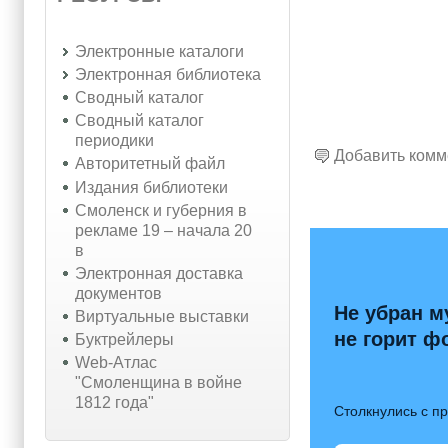
Электронные каталоги
Электронная библиотека
Сводный каталог
Сводный каталог
периодики
Добавить комм
Авторитетный файл
Издания библиотеки
Смоленск и губерния в
рекламе 19 – начала 20
в
Электронная доставка
документов
Не убран м
Виртуальные выставки
не горит ф
Буктрейлеры
Web-Атлас
"Смоленщина в войне
1812 года"
Столкнулись с п