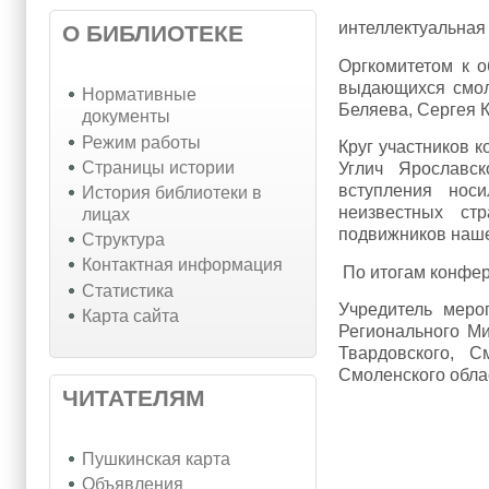
интеллектуальная
О БИБЛИОТЕКЕ
Оргкомитетом к 
выдающихся смол
Нормативные
Беляева, Сергея 
документы
Режим работы
Круг участников к
Страницы истории
Углич Ярославск
вступления носи
История библиотеки в
неизвестных ст
лицах
подвижников наше
Структура
Контактная информация
По итогам конфере
Статистика
Учредитель меро
Карта сайта
Регионального Ми
Твардовского, С
Смоленского обла
ЧИТАТЕЛЯМ
Пушкинская карта
Объявления