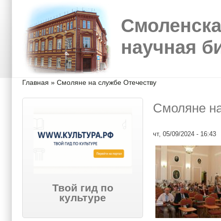
Перейти к основному содержанию
Skip to search
Смоленска
научная б
Вы здесь
Главная
»
Смоляне на службе Отечеству
Смоляне на
чт, 05/09/2024 - 16:43
Твой гид по
культуре