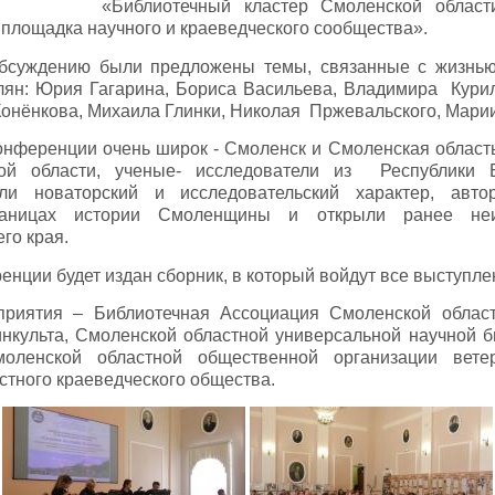
«Библиотечный кластер Смоленской области
 площадка научного и краеведческого сообщества».
обсуждению были предложены темы, связанные с жизнью
ян: Юрия Гагарина, Бориса Васильева, Владимира Курил
Конёнкова, Михаила Глинки, Николая Пржевальского, Мари
онференции очень широк - Смоленск и Смоленская область,
ой области, ученые- исследователи из Республики 
ли новаторский и исследовательский характер, авт
раницах истории Смоленщины и открыли ранее не
го края.
нции будет издан сборник, в который войдут все выступле
приятия – Библиотечная Ассоциация Смоленской облас
нкульта, Смоленской областной универсальной научной би
моленской областной общественной организации вете
стного краеведческого общества.