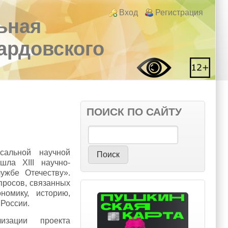
Login links
Вход
Регистрация
ьная
вардовского
ПОИСК ПО САЙТУ
Поиск
сальной научной
шла XIII научно-
ужбе Отечеству».
просов, связанных
омику, историю,
 России.
зации проекта