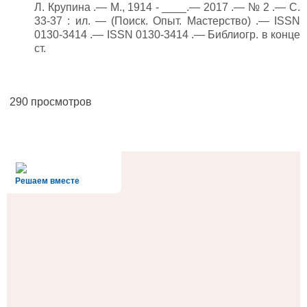
Л. Крупина .— М., 1914 - ____.— 2017 .— № 2 .— С.
33-37 : ил. — (Поиск. Опыт. Мастерство) .— ISSN
0130-3414 .— ISSN 0130-3414 .— Библиогр. в конце
ст.
290 просмотров
alt='Госуслуги' />
Решаем вместе