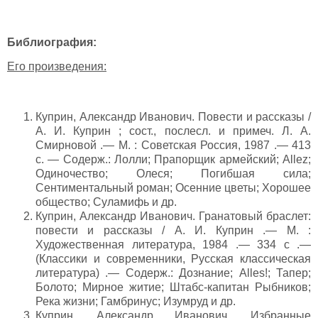
Библиография:
Его произведения:
Куприн, Александр Иванович. Повести и рассказы /
А. И. Куприн ; сост., послесл. и примеч. Л. А.
Смирновой .— М. : Советская Россия, 1987 .— 413
с. — Содерж.: Лолли; Прапорщик армейский; Allez;
Одиночество; Олеся; Погибшая сила;
Сентиментальный роман; Осенние цветы; Хорошее
общество; Суламифь и др.
Куприн, Александр Иванович. Гранатовый браслет:
повести и рассказы / А. И. Куприн .— М. :
Художественная литература, 1984 .— 334 с .—
(Классики и современники, Русская классическая
литература) .— Содерж.: Дознание; Alles!; Тапер;
Болото; Мирное житие; Штабс-капитан Рыбников;
Река жизни; Гамбринус; Изумруд и др.
Куприн, Александр Иванович. Избранные