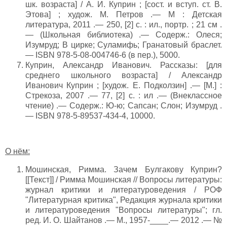
шк. возраста] / А. И. Куприн ; [сост. и вступ. ст. В.
Этова] ; худож. М. Петров .— М : Детская
литература, 2011 .— 250, [2] с. : ил., портр. ; 21 см .
— (Школьная библиотека) .— Содерж.: Олеся;
Изумруд; В цирке; Суламифь; Гранатовый браслет.
— ISBN 978-5-08-004746-6 (в пер.), 5000.
Куприн, Александр Иванович. Рассказы: [для
среднего школьного возраста] / Александр
Иванович Куприн ; [худож. Е. Подколзин] .— [М.] :
Стрекоза, 2007 .— 77, [2] с. : ил .— (Внеклассное
чтение) .— Содерж.: Ю-ю; Сапсан; Слон; Изумруд .
— ISBN 978-5-89537-434-4, 10000.
О нём:
Мошинская, Римма. Зачем Булгакову Куприн?
[[Текст]] / Римма Мошинская // Вопросы литературы:
журнал критики и литературоведения / РОФ
"Литературная критика", Редакция журнала критики
и литературоведения "Вопросы литературы"; гл.
ред. И. О. Шайтанов .— М., 1957-____.— 2012 .— №