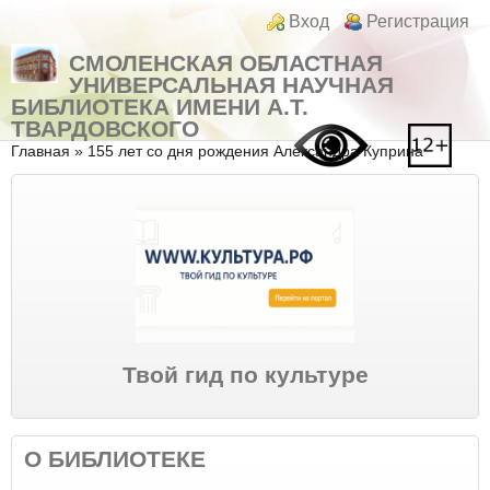
Перейти к основному содержанию
Skip to search
Login links
Вход
Регистрация
СМОЛЕНСКАЯ ОБЛАСТНАЯ
УНИВЕРСАЛЬНАЯ НАУЧНАЯ
БИБЛИОТЕКА ИМЕНИ А.Т.
ТВАРДОВСКОГО
Вы здесь
Главная
»
155 лет со дня рождения Александра Куприна
Твой гид по культуре
О БИБЛИОТЕКЕ