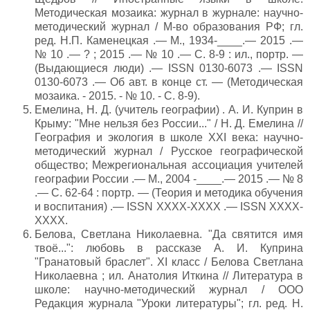
Методическая мозаика: журнал в журнале: научно-
методический журнал / М-во образования РФ; гл.
ред. Н.П. Каменецкая .— М., 1934-____.— 2015 .—
№ 10 .— ? ; 2015 .— № 10 .— С. 8-9 : ил., портр. —
(Выдающиеся люди) .— ISSN 0130-6073 .— ISSN
0130-6073 .— Об авт. в конце ст. — (Методическая
мозаика. - 2015. - № 10. - С. 8-9).
Емелина, Н. Д. (учитель географии) . А. И. Куприн в
Крыму: "Мне нельзя без России..." / Н. Д. Емелина //
География и экология в школе XXI века: научно-
методический журнал / Русское географической
общество; Межрегиональная ассоциация учителей
географии России .— М., 2004 -____.— 2015 .— № 8
.— С. 62-64 : портр. — (Теория и методика обучения
и воспитания) .— ISSN XXXX-XXXX .— ISSN XXXX-
XXXX.
Белова, Светлана Николаевна. "Да святится имя
твоё...": любовь в рассказе А. И. Куприна
"Гранатовый браслет". XI класс / Белова Светлана
Николаевна ; ил. Анатолия Иткина // Литература в
школе: научно-методический журнал / ООО
Редакция журнала "Уроки литературы"; гл. ред. Н.