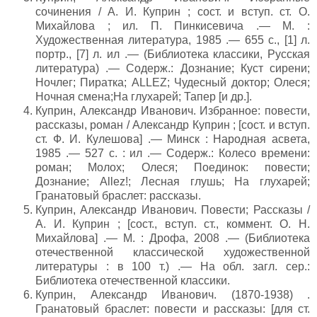
сочинения / А. И. Куприн ; сост. и вступ. ст. О.
Михайлова ; ил. П. Пинкисевича .— М. :
Художественная литература, 1985 .— 655 с., [1] л.
портр., [7] л. ил .— (Библиотека классики, Русская
литература) .— Содерж.: Дознание; Куст сирени;
Ночлег; Пиратка; ALLEZ; Чудесный доктор; Олеся;
Ночная смена;На глухарей; Тапер [и др.].
Куприн, Александр Иванович. Избранное: повести,
рассказы, роман / Александр Куприн ; [сост. и вступ.
ст. Ф. И. Кулешова] .— Минск : Народная асвета,
1985 .— 527 с. : ил .— Содерж.: Колесо времени:
роман; Молох; Олеся; Поединок: повести;
Дознание; Allez!; Лесная глушь; На глухарей;
Гранатовый браслет: рассказы.
Куприн, Александр Иванович. Повести; Рассказы /
А. И. Куприн ; [сост., вступ. ст., коммент. О. Н.
Михайлова] .— М. : Дрофа, 2008 .— (Библиотека
отечественной классической художественной
литературы : в 100 т.) .— На обл. загл. сер.:
Библиотека отечественной классики.
Куприн, Александр Иванович. (1870-1938) .
Гранатовый браслет: повести и рассказы: [для ст.