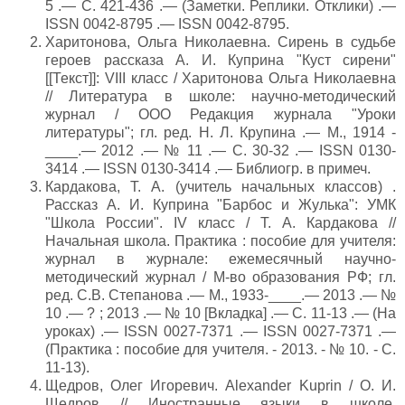
5 .— С. 421-436 .— (Заметки. Реплики. Отклики) .—
ISSN 0042-8795 .— ISSN 0042-8795.
Харитонова, Ольга Николаевна. Сирень в судьбе
героев рассказа А. И. Куприна "Куст сирени"
[[Текст]]: VIII класс / Харитонова Ольга Николаевна
// Литература в школе: научно-методический
журнал / ООО Редакция журнала "Уроки
литературы"; гл. ред. Н. Л. Крупина .— М., 1914 -
____.— 2012 .— № 11 .— С. 30-32 .— ISSN 0130-
3414 .— ISSN 0130-3414 .— Библиогр. в примеч.
Кардакова, Т. А. (учитель начальных классов) .
Рассказ А. И. Куприна "Барбос и Жулька": УМК
"Школа России". IV класс / Т. А. Кардакова //
Начальная школа. Практика : пособие для учителя:
журнал в журнале: ежемесячный научно-
методический журнал / М-во образования РФ; гл.
ред. С.В. Степанова .— М., 1933-____.— 2013 .— №
10 .— ? ; 2013 .— № 10 [Вкладка] .— С. 11-13 .— (На
уроках) .— ISSN 0027-7371 .— ISSN 0027-7371 .—
(Практика : пособие для учителя. - 2013. - № 10. - С.
11-13).
Щедров, Олег Игоревич. Alexander Kuprin / О. И.
Щедров // Иностранные языки в школе.