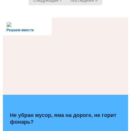
следующая ›
последняя »
alt='Госуслуги' />
Решаем вместе
Не убран мусор, яма на дороге, не горит
фонарь?