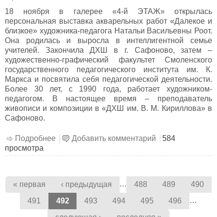
18 ноября в галерее «4-й ЭТАЖ» открылась
персональная выставка акварельных работ «Далекое и
близкое» художника-педагога Натальи Васильевны Роот.
Она родилась и выросла в интеллигентной семье
учителей. Закончила ДХШ в г. Сафоново, затем –
художественно-графический факультет Смоленского
государственного педагогического института им. К.
Маркса и посвятила себя педагогической деятельности.
Более 30 лет, с 1990 года, работает художником-
педагогом. В настоящее время – преподаватель
живописи и композиции в «ДХШ им. В. М. Кириллова» в
Сафоново.
Подробнее
о Магия акварели
Добавить комментарий
584
просмотра
Страницы
…
« первая
‹ предыдущая
488
489
490
…
491
492
493
494
495
496