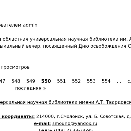
ователем
admin
 областная универсальная научная библиотека им. А
зыкальный вечер, посвященный Дню освобождения С
 просмотров
47
548
549
550
551
552
553
554
…
с
последняя »
 координаты:
214000, г.Смоленск, ул. Б. Советская, д
e-mail:
smounb@yandex.ru
Тел
:
+7(4812) 38-34-95