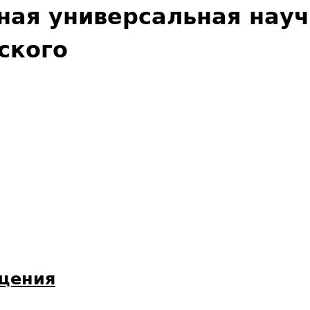
Jump to navigation
ная универсальная нау
ского
бщения