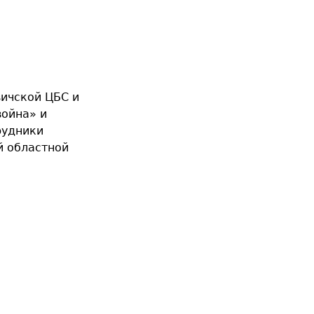
вичской ЦБС и
ойна» и
рудники
й областной