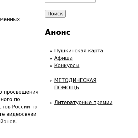
о
и
именных
с
к
Анонс
Пушкинская карта
Афиша
Конкурсы
МЕТОДИЧЕСКАЯ
ПОМОЩЬ
го просвещения
ного по
Литературные премии
стов России на
те видеосвязи
йонов.