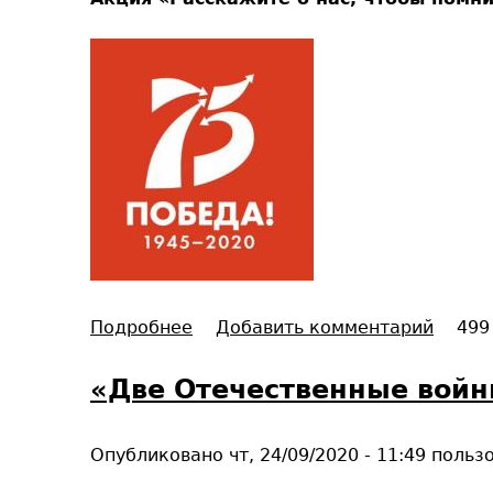
м
я
–
.
п
о
м
н
и
т
ь
Подробнее
о
Добавить комментарий
499
«
Р
«Две Отечественные войн
а
с
Опубликовано
чт, 24/09/2020 - 11:49
польз
с
к