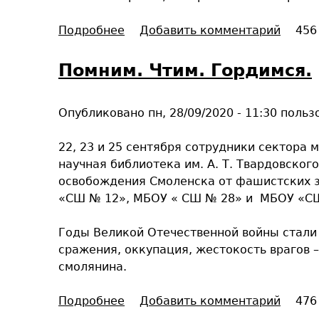
з
Подробнее
о
Добавить комментарий
456
н
В
и
и
Помним. Чтим. Гордимся.
и
р
о
т
б
Опубликовано
пн, 28/09/2020 - 11:30
польз
у
щ
а
е
22, 23 и 25 сентября сотрудники сектора
л
н
научная библиотека им. А. Т. Твардовско
ь
и
освобождения Смоленска от фашистских з
н
я
«СШ № 12», МБОУ « СШ № 28» и МБОУ «СШ
а
я
Годы Великой Отечественной войны стали
п
сражения, оккупация, жестокость врагов 
р
смолянина.
и
ё
Подробнее
о
Добавить комментарий
476
м
П