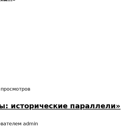
 просмотров
ы: исторические параллели»
ователем
admin