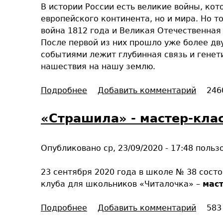
В истории России есть великие войны, ко
а
европейского континента, но и мира. Но т
ж
война 1812 года и Великая Отечественная 
и
После первой из них прошло уже более дву
т
событиями лежит глубинная связь и генет
е
нашествия на нашу землю.
о
н
Подробнее
о
Добавить комментарий
246
а
«
с
Д
«Страшила» - мастер-кла
,
в
ч
е
т
Опубликовано
ср, 23/09/2020 - 17:48
польз
О
о
т
б
23 сентября 2020 года в школе № 38 сост
е
ы
клуба для школьников «Читалочка» –
мас
ч
п
е
о
Подробнее
о
Добавить комментарий
583
с
м
«
т