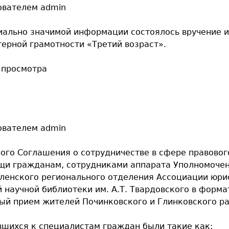
ователем
admin
циально значимой информации состоялось вручение 
ерной грамотности «Третий возраст».
 просмотра
ователем
admin
ного Соглашения о сотрудничестве в сфере правово
щи гражданам, сотрудниками аппарата Уполномочен
ленского регионального отделения Ассоциации юри
 научной библиотеки им. А.Т. Твардовского в форма
ый прием жителей Починковского и Глинковского ра
вшихся к специалистам граждан были такие как: