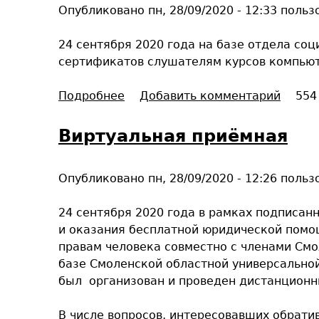
Опубликовано
пн, 28/09/2020 - 12:33
польз
24 сентября 2020 года на базе отдела со
сертификатов слушателям курсов компьют
Подробнее
о
Добавить комментарий
554
И
н
Виртуальная приёмная
т
е
Опубликовано
пн, 28/09/2020 - 12:26
польз
р
н
24 сентября 2020 года в рамках подписан
е
и оказания бесплатной юридической помо
т
правам человека совместно с членами Смо
д
базе Смоленской областной универсальной
л
был организован и проведен дистанционн
я
ж
В числе вопросов, интересовавших обрати
и