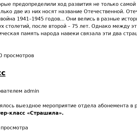
торые предопределили ход развития не только самой
олько две из них носят название Отечественной. От
война 1941–1945 годов... Они велись в разные истор
х столетий, после второй – 75 лет. Однако между э
ическая память народа навеки связала эти два стр
0 просмотров
сс
ователем
admin
оялось выездное мероприятие отдела абонемента в 
тер-класс «Страшила».
 просмотра