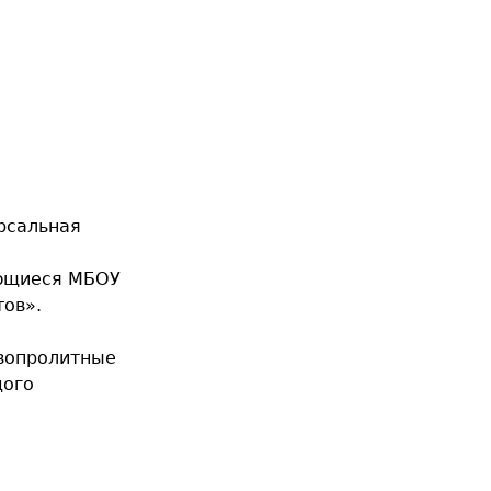
рсальная
е
ающиеся МБОУ
ов».
овопролитные
дого