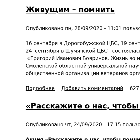
н
о
Живущим – помнить
а
м
я
н
Опубликовано
пн, 28/09/2020 - 11:01
польз
и
м
16 сентября в Дорогобужской ЦБС, 19 сен
.
24 сентября в Шумячской ЦБС состоялась
Ч
«Григорий Иванович Бояринов. Жизнь во и
т
Смоленской областной универсальной науч
и
общественной организации ветеранов орга
м
.
Подробнее
о
Добавить комментарий
627
Г
Ж
о
и
«Расскажите о нас, чтобы
р
в
д
у
и
Опубликовано
чт, 24/09/2020 - 17:15
польз
щ
м
и
с
Акция «Расскажите о нас, чтобы помни