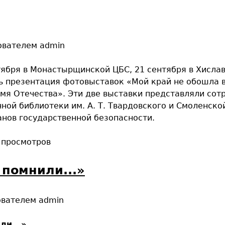
ователем
admin
тября в Монастырщинской ЦБС, 21 сентября в Хисла
 презентация фотовыставок «Мой край не обошла в
мя Отечества». Эти две выставки представляли сот
ной библиотеки им. А. Т. Твардовского и Смоленско
нов государственной безопасности.
 просмотров
 помнили...»
ователем
admin
ли...»