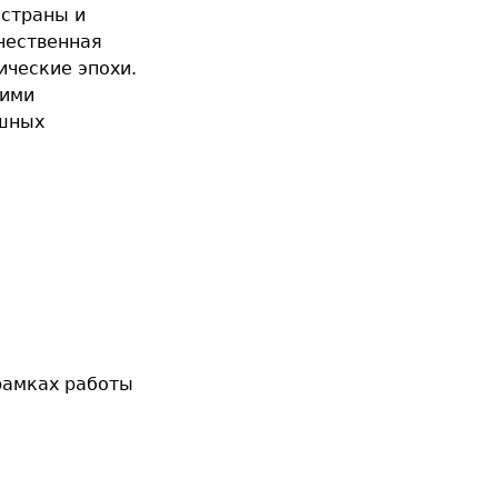
 страны и
ечественная
ические эпохи.
тими
ашных
рамках работы