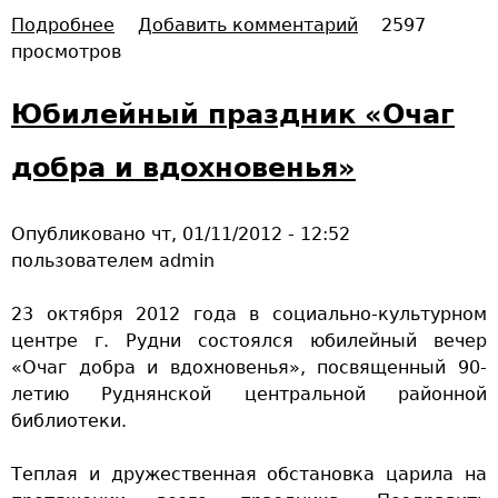
з
й
Подробнее
о
Добавить комментарий
2597
с
к
просмотров
В
к
у
В
о
л
я
Юбилейный праздник «Очаг
м
ь
з
з
т
ь
добра и вдохновенья»
а
у
м
л
р
е
е
ы
Опубликовано
чт, 01/11/2012 - 12:52
о
р
пользователем
admin
т
а
к
б
23 октября 2012 года в социально-культурном
р
о
центре г. Рудни состоялся юбилейный вечер
ы
т
«Очаг добра и вдохновенья», посвященный 90-
т
а
летию Руднянской центральной районной
п
л
библиотеки.
а
о
м
«
Теплая и дружественная обстановка царила на
я
Б