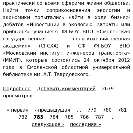
практически со всеми сферами жизни общества.
с
д
Найти точки соприкосновения экологии и
к
о
экономики попытались найти в ходе бизнес-
а
х
дебатов «Инвестиции в экологию: затраты или
я
н
прибыль?» учащиеся ФГБОУ ВПО «Смоленская
н
о
государственная сельскохозяйственная
а
в
академия» (СГСХА) и СФ ФГБОУ ВПО
у
е
«Московский институт инженеров транспорта»
ч
н
(МИИТ), которые состоялись 24 октября 2012
н
ь
года в Смоленской областной универсальной
о
я
библиотеке им. А.Т. Твардовского.
-
»
т
Подробнее
о
Добавить комментарий
2679
е
просмотров
З
х
а
н
« первая
д
‹ предыдущая
…
779
780
781
и
С
782
у
783
784
785
786
787
…
ч
м
следующая ›
последняя »
е
т
а
с