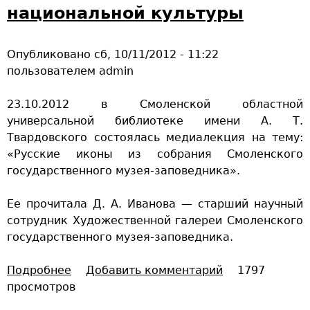
и
национальной культуры
с
т
Опубликовано
сб, 10/11/2012 - 11:22
о
пользователем
admin
р
и
23.10.2012 в Смоленской областной
ю
универсальной библиотеке имени А. Т.
м
Твардовского состоялась медиалекция на тему:
ы
«Русские иконы из собрания Смоленского
с
государственного музея-заповедника».
в
я
Ее прочитала Д. А. Иванова — старший научный
т
сотрудник Художественной галереи Смоленского
о
государственного музея-заповедника.
Подробнее
о
Добавить комментарий
1797
просмотров
Р
у