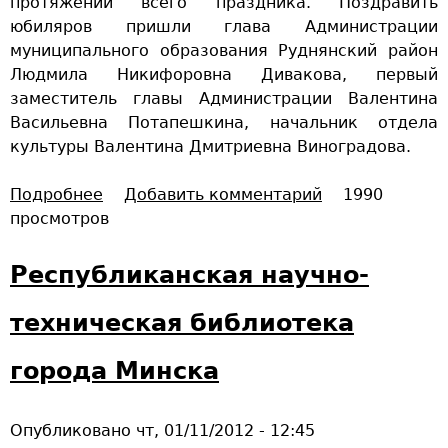
протяжении всего праздника. Поздравить
т
и
юбиляров пришли глава Администрации
н
б
муниципального образования Руднянский район
и
л
Людмила Никифоровна Дивакова, первый
к
и
заместитель главы Администрации Валентина
А
о
Васильевна Потапешкина, начальник отдела
.
к
культуры Валентина Дмитриевна Виноградова.
Д
а
.
ф
Подробнее
о
Добавить комментарий
1990
П
е
просмотров
Ю
а
»
б
п
и
Республиканская научно-
а
л
н
е
техническая библиотека
о
й
в
н
города Минска
у
ы
!
й
Опубликовано
чт, 01/11/2012 - 12:45
п