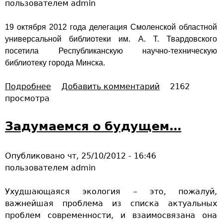
пользователем
admin
р
а
19 октября 2012 года делегация Смоленской областной
з
универсальной библиотеки им. А. Т. Твардовского
д
посетила Республиканскую научно-техническую
н
библиотеку города Минска.
и
к
Подробнее
о
Добавить комментарий
2162
«
просмотра
Р
О
е
ч
с
Задумаемся о будущем…
а
п
г
у
д
Опубликовано
чт, 25/10/2012 - 16:46
б
о
пользователем
admin
л
б
и
р
Ухудшающаяся экология – это, пожалуй,
к
а
важнейшая проблема из списка актуальных
а
и
проблем современности, и взаимосвязана она
н
в