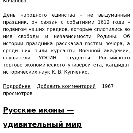
Кочанова.
и
б
День народного единства – не выдуманный
и
праздник, он связан с событиями 1612 года –
р
подвигом наших предков, которые сплотились во
ь
имя свободы и независимости Родины. Об
истории праздника рассказал гостям вечера, а
среди них были курсанты Военной академии,
слушатели УФСИН, студенты Российского
торгово-экономического университета, кандидат
исторических наук К. В. Купченко.
Подробнее
о
Добавить комментарий
1967
просмотров
Х
р
а
Русские иконы —
н
и
удивительный мир
м