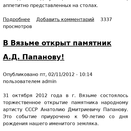
аппетитно представленных на столах.
ь
н
Подробнее
о
Добавить комментарий
3337
ы
просмотров
В
й
н
м
е
В Вязьме открыт памятник
и
м
р
е
А.Д. Папанову!
н
ц
а
к
ц
Опубликовано
пт, 02/11/2012 - 10:14
о
и
пользователем
admin
-
о
ф
н
31 октября 2012 года в г. Вязьме состоялось
р
а
торжественное открытие памятника народному
а
л
артисту СССР Анатолию Дмитриевичу Папанову.
н
ь
Это событие приурочено к 90-летию со дня
ц
н
рождения нашего именитого земляка.
у
о