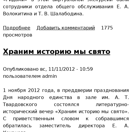
сотрудники отдела общего обслуживания Е. А.
Волокитина и Т. В. Шалабодина.
Подробнее
о
Добавить комментарий
1775
просмотров
И
з
С
Храним историю мы свято
м
о
Опубликовано
вс, 11/11/2012 - 10:59
л
пользователем
admin
е
н
1 ноября 2012 года, в преддверии празднования
с
Дня народного единства в зале им. А. Т.
к
Твардовского состоялся литературно-
а
исторический вечер «Храним историю мы свято».
…
С приветственным словом к собравшимся
в
обратилась заместитель директора Е. А.
С