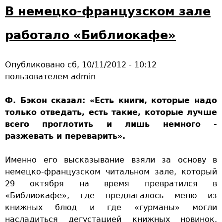
с
В немецко-французском зале
с
к
работало «Библиокафе»
и
е
Опубликовано
сб, 10/11/2012 - 10:12
и
пользователем
admin
к
о
Ф. Бэкон сказал: «Есть книги, которые надо
н
только отведать, есть такие, которые лучше
ы
всего проглотить и лишь немного -
—
разжевать и переварить».
у
д
Именно его высказывание взяли за основу в
и
немецко-французском читальном зале, который
в
29 октября на время превратился в
и
«Библиокафе», где предлагалось меню из
т
книжных блюд и где «гурманы» могли
е
насладиться дегустацией книжных новинок,
л