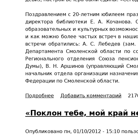
р
о
н
е
Поздравлением с 20-летним юбилеем празд
ы
п
директора библиотеки Е. А. Кочанова.
й
о
образовательных и культурных возможнос
п
л
и как можно более частых встреч в наши
р
е
встречи обратились: А. С. Лебедев (за
о
б
Департамента Смоленской области по со
е
и
Регионального отделения Союза пенсио
к
б
Думы), В. Н. Аршинов (управляющий Смо
т
л
начальник отдела организации назначени
Л
и
Федерации по Смоленской области.
е
о
В
т
Подробнее
о
Добавить комментарий
217
и
е
С
С
к
е
«Поклон тебе, мой край 
и
г
»
о
Опубликовано
пн, 01/10/2012 - 15:10
польз
д