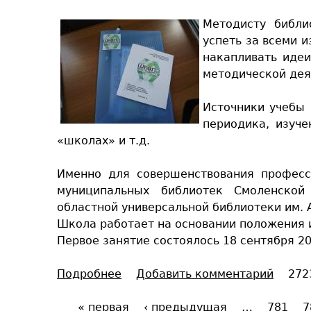
т
ч
Методисту библи
я
е
успеть за всеми 
б
с
накапливать идеи
р
т
методической дея
я
в
2
у
Источники учебы 
0
периодика, изуче
1
«школах» и т.д.
2
г
Именно для совершенствования професс
о
муниципальных библиотек Смоленской 
д
областной универсальной библиотеки им. 
а
Школа работает на основании положения и
в
Первое занятие состоялось 18 сентября 20
1
6
Подробнее
о
Добавить комментарий
272
-
О
0
« первая
б
‹ предыдущая
…
781
7
0