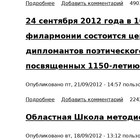
Подробнее
о
Добавить комментарий
490
?
и
С
м
м
24 сентября 2012 года в 
ы
о
й
л
филармонии состоится це
…
я
»
н
дипломантов поэтическог
е
н
посвященных 1150-летию
а
с
Опубликовано
пт, 21/09/2012 - 14:57
польз
л
у
Подробнее
о
Добавить комментарий
224
ж
2
б
4
Областная Школа методи
е
с
О
е
т
Опубликовано
вт, 18/09/2012 - 13:12
польз
н
е