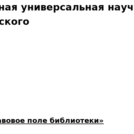
Jump to navigation
ная универсальная нау
ского
вовое поле библиотеки»