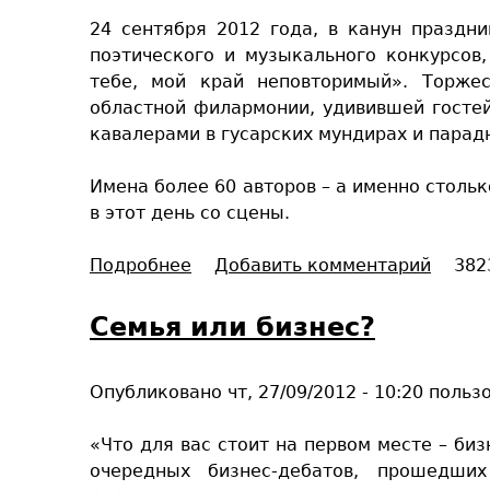
н
24 сентября 2012 года, в канун праздн
я
поэтического и музыкального конкурсов
с
тебе, мой край неповторимый». Торже
л
областной филармонии, удивившей госте
а
кавалерами в гусарских мундирах и парад
в
и
Имена более 60 авторов – а именно стольк
м
в этот день со сцены.
с
е
Подробнее
о
Добавить комментарий
382
д
«
и
П
Семья или бизнес?
н
о
у
к
!
Опубликовано
чт, 27/09/2012 - 10:20
польз
л
о
«Что для вас стоит на первом месте – биз
н
очередных бизнес-дебатов, прошедши
т