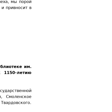
пеха, мы порой
 и привносит в
иблиотеке им.
к 1150-летию
сударственной
я, Смоленское
 Твардовского.