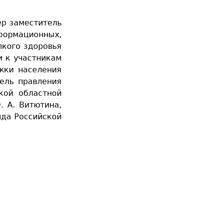
ер заместитель
формационных,
пкого здоровья
и к участникам
ржки населения
тель правления
кой областной
. А. Витютина,
нда Российской