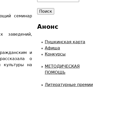
о
и
ающий семинар
с
к
Анонс
х заведений,
Пушкинская карта
Афиша
гражданским и
Конкурсы
рассказала о
и культуры на
МЕТОДИЧЕСКАЯ
ПОМОЩЬ
Литературные премии