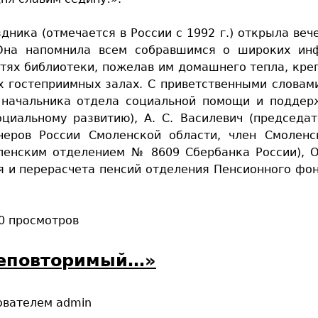
ника (отмечается в России с 1992 г.) открыла веч
 Она напомнила всем собравшимся о широких ин
тях библиотеки, пожелав им домашнего тепла, кре
х гостеприимных залах. С приветственными словам
м. начальника отдела социальной помощи и подде
циальному развитию), А. С. Василевич (председа
неров России Смоленской области, член Смоленс
ленским отделением № 8609 Сбербанка России), О
я и перерасчета пенсий отделения Пенсионного фо
0 просмотров
неповторимый…»
ователем
admin