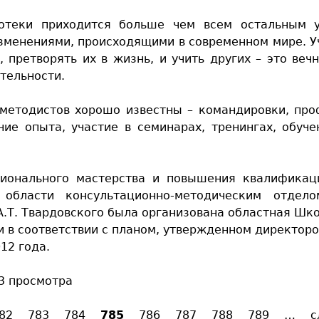
отеки приходится больше чем всем остальным у
изменениями, происходящими в современном мире. Уч
, претворять их в жизнь, и учить других – это веч
тельности.
методистов хорошо известны – командировки, про
ние опыта, участие в семинарах, тренингах, обуче
ионального мастерства и повышения квалификац
области консультационно-методическим отдел
А.Т. Твардовского была организована областная Шк
 в соответствии с планом, утвержденном директоро
12 года.
3 просмотра
82
783
784
785
786
787
788
789
…
с