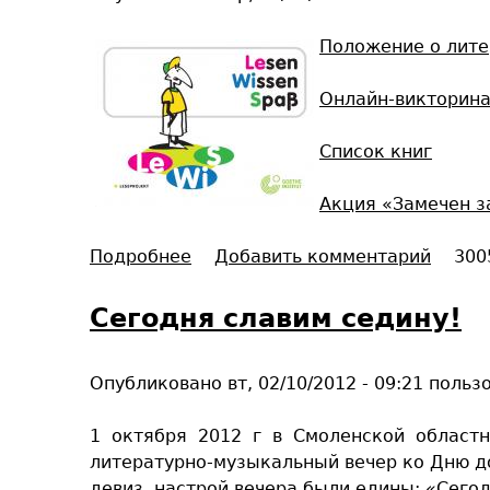
ю
Положение о лит
щ
и
Онлайн-викторин
й
с
Список книг
е
м
Акция «Замечен з
и
н
Подробнее
о
Добавить комментарий
300
а
Л
р
и
Сегодня славим седину!
«
т
П
е
р
Опубликовано
вт, 02/10/2012 - 09:21
польз
р
а
а
в
1 октября 2012 г в Смоленской областн
т
о
литературно-музыкальный вечер ко Дню д
у
в
девиз, настрой вечера были едины: «Сегод