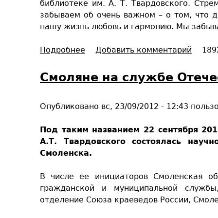
библиотеке им. А. Т. Твардовского. Стр
е
забываем об очень важном – о том, что 
б
нашу жизнь любовь и гармонию. Мы забыва
е
,
Подробнее
о
Добавить комментарий
189
м
С
о
е
Смоляне на службе Отече
й
м
к
ь
р
Опубликовано
вс, 23/09/2012 - 12:43
польз
я
а
и
й
Под таким названием 22 сентября 201
л
н
А.Т. Твардовского состоялась науч
и
е
Смоленска.
б
п
и
о
В числе ее инициаторов Смоленская об
з
в
гражданской и муниципальной службы,
н
т
отделение Союза краеведов России, Смоле
е
о
с
р