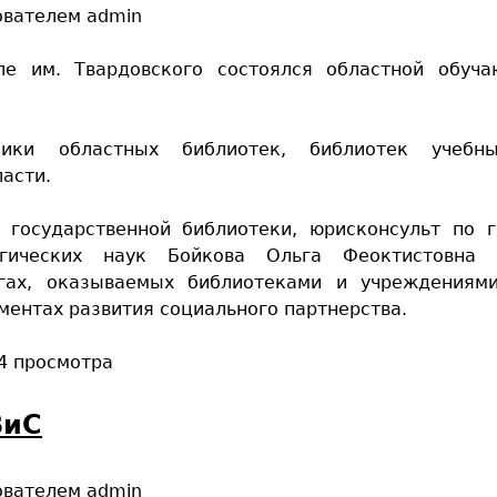
ователем
admin
е им. Твардовского состоялся областной обуч
ники областных библиотек, библиотек учебны
асти.
 государственной библиотеки, юрисконсульт по 
огических наук Бойкова Ольга Феоктистовна 
угах, оказываемых библиотеками и учреждениям
ментах развития социального партнерства.
4 просмотра
ВиС
ователем
admin