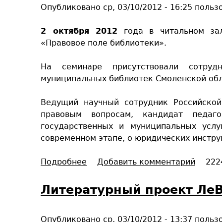
Опубликовано
ср, 03/10/2012 - 16:25
польз
2 октября 2012
года в читальном зал
«Правовое поле библиотеки».
На семинаре присутствовали сотруд
муниципальных библиотек Смоленской обл
Ведущий научный сотрудник Российской
правовым вопросам, кандидат педаг
государственных и муниципальных усл
современном этапе, о юридических инстру
Подробнее
о
Добавить комментарий
222
О
б
Литературный проект Ле
у
ч
Опубликовано
ср, 03/10/2012 - 13:37
польз
а