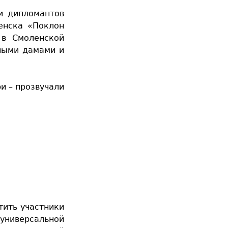
 и дипломантов
енска «Поклон
 в Смоленской
ными дамами и
и – прозвучали
тить участники
ниверсальной