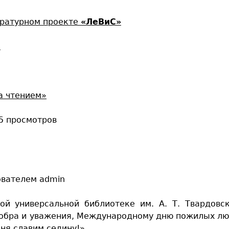
ературном проекте
«ЛеВиС»
а
а чтением»
5 просмотров
ователем
admin
ой универсальной библиотеке им. А. Т. Твардовс
обра и уважения, Международному дню пожилых лю
ня славим седину!».