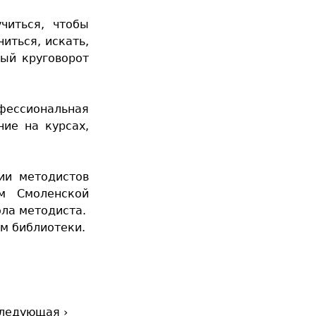
читься, чтобы
иться, искать,
ный круговорот
фессиональная
ние на курсах,
ии методистов
ом Смоленской
ола методиста.
м библиотеки.
ледующая ›