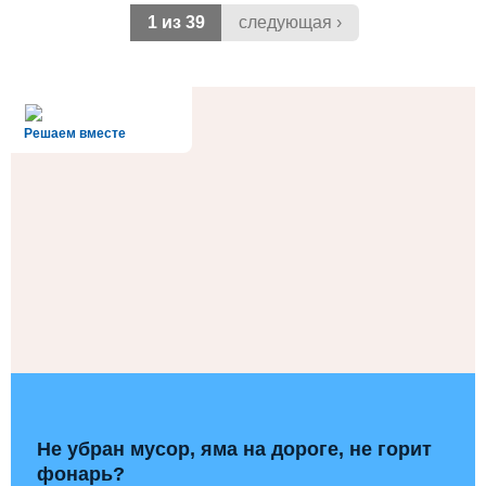
1 из 39
следующая ›
alt='Госуслуги' />
Решаем вместе
Не убран мусор, яма на дороге, не горит
фонарь?