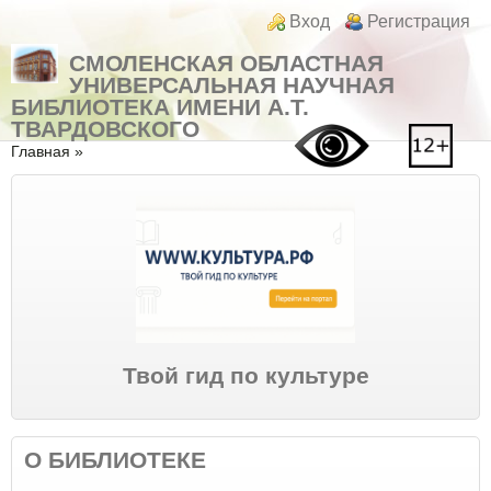
Перейти к основному содержанию
Skip to search
Login links
Вход
Регистрация
СМОЛЕНСКАЯ ОБЛАСТНАЯ
УНИВЕРСАЛЬНАЯ НАУЧНАЯ
БИБЛИОТЕКА ИМЕНИ А.Т.
ТВАРДОВСКОГО
Вы здесь
Главная
»
Твой гид по культуре
О БИБЛИОТЕКЕ