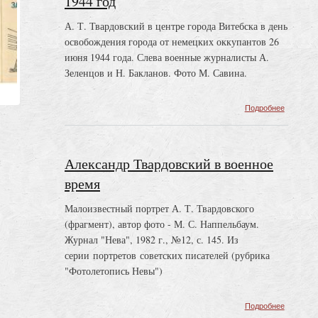
1944 год
А. Т. Твардовский в центре города Витебска в день
освобождения города от немецких оккупантов 26
июня 1944 года. Слева военные журналисты А.
Зеленцов и Н. Бакланов. Фото М. Савина.
о
Подробнее
Алексан
Твардов
в
Витебске
Александр Твардовский в военное
1944
год
время
Малоизвестный портрет А. Т. Твардовского
(фрагмент), автор фото - М. С. Наппельбаум.
Журнал "Нева", 1982 г., №12, с. 145. Из
серии портретов советских писателей (рубрика
"Фотолетопись Невы")
о
Подробнее
Алексан