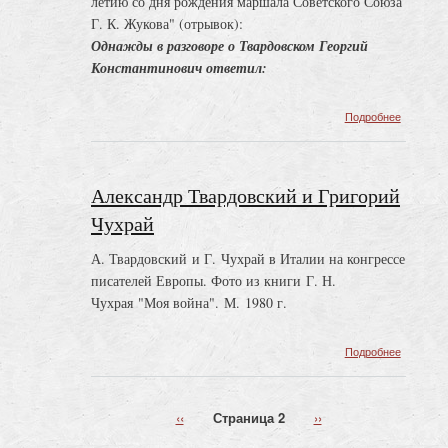
летию со дня рождения маршала Советского Союза
Г. К. Жукова" (отрывок):
Однажды в разговоре о Твардовском Георгий
Константинович ответил:
о
Подробнее
Алексан
Твардов
и
Георгий
Александр Твардовский и Григорий
Жуков
Чухрай
А. Твардовский и Г. Чухрай в Италии на конгрессе
писателей Европы. Фото из книги Г. Н.
Чухрая "Моя война". М. 1980 г.
о
Подробнее
Алексан
Твардов
и
←
‹‹
Страница 2
Следующая
››
Григорий
Нумерация
страница
Чухрай