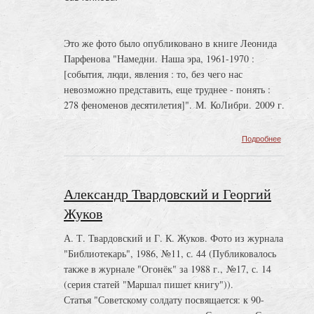
Это же фото было опубликовано в книге Леонида
Парфенова "Намедни. Наша эра, 1961-1970 :
[события, люди, явления : то, без чего нас
невозможно представить, еще труднее - понять :
278 феноменов десятилетия]". М. КоЛибри. 2009 г.
о
Подробнее
Алексан
Твардов
и
"Новый
Александр Твардовский и Георгий
мир"
Жуков
А. Т. Твардовский и Г. К. Жуков. Фото из журнала
"Библиотекарь", 1986, №11, с. 44 (Публиковалось
также в журнале "Огонёк" за 1988 г., №17, с. 14
(серия статей "Маршал пишет книгу")).
Статья "Советскому солдату посвящается: к 90-