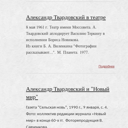
Твардов
в
военное
Александр Твардовский в театре
время
8 мая 1961 г. Театр имени Моссовета. А.
Твардовский аплодирует Василию Теркину в
исполнении Бориса Новикова.
Из книги Б. А. Виленкина "Фотографии
рассказывают...". М. Планета. 1977.
о
Подробнее
Алексан
Твардов
в
театре
Александр Твардовский и "Новый
мир"
Газета "Сельская новь", 1990 г., 9 января, с. 4.
Фото: коллектив редакции журнала «Новый
мир» в конце 60-х гг. Фоторепродукция В.
Савченкова.