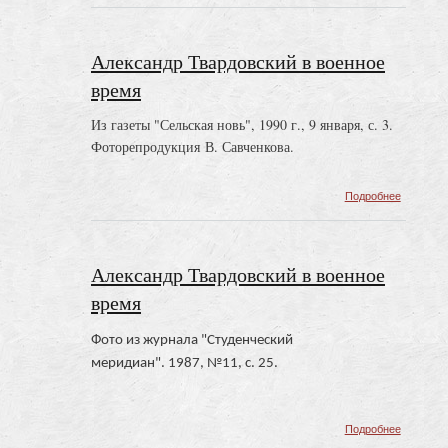
Твардов
в
военное
Александр Твардовский в военное
время
время
Из газеты "Сельская новь", 1990 г., 9 января, с. 3.
Фоторепродукция В. Савченкова.
о
Подробнее
Алексан
Твардов
в
военное
Александр Твардовский в военное
время
время
Фото из журнала "Студенческий
меридиан". 1987, №11, с. 25.
о
Подробнее
Алексан