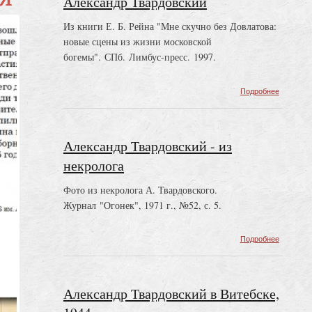
Александр Твардовский
Из книги Е. Б. Рейна "Мне скучно без Довлатова:
новые сцены из жизни московской
богемы". СПб. Лимбус-пресс. 1997.
о
Подробнее
Алексан
Твардов
Александр Твардовский - из
некролога
Фото из некролога А. Твардовского.
Журнал "Огонек", 1971 г., №52, с. 5.
о
Подробнее
Алексан
Твардов
-
из
Александр Твардовский в Витебске,
некролог