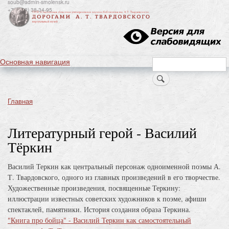
soub@admin-smolensk.ru
Перейти
+7(4812) 38-34-95
к
основному
содержанию
Основная навигация
Search
Главная
Строка
навигации
Литературный герой - Василий
Тёркин
Василий Теркин как центральный персонаж одноименной поэмы А.
Т. Твардовского, одного из главных произведений в его творчестве.
Художественные произведения, посвященные Теркину:
иллюстрации известных советских художников к поэме, афиши
спектаклей, памятники. История создания образа Теркина.
"Книга про бойца" - Василий Теркин как самостоятельный