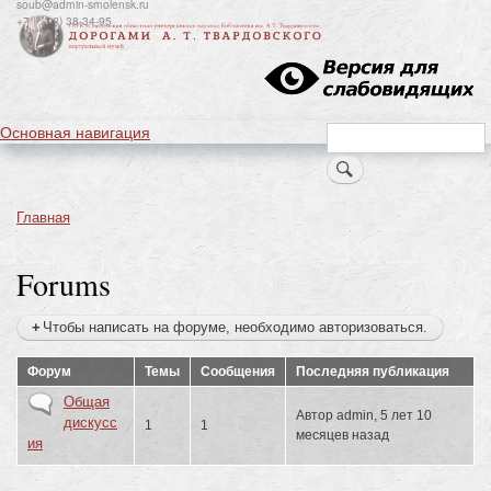
soub@admin-smolensk.ru
Перейти
+7(4812) 38-34-95
к
основному
содержанию
Основная навигация
Search
Главная
Строка
навигации
Forums
Чтобы написать на форуме, необходимо авторизоваться.
Форум
Темы
Сообщения
Последняя публикация
Нет
Общая
Автор
admin
, 5 лет 10
новых
дискусс
1
1
месяцев назад
сообщений
ия