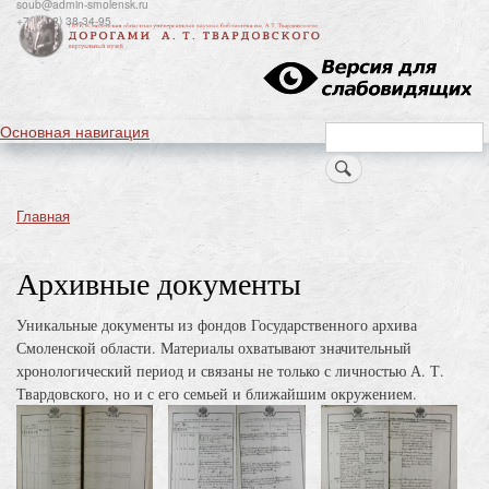
soub@admin-smolensk.ru
Перейти
+7(4812) 38-34-95
к
основному
содержанию
Основная навигация
Search
Главная
Строка
навигации
Архивные документы
Уникальные документы из фондов Государственного архива
Смоленской области. Материалы охватывают значительный
хронологический период и связаны не только с личностью А. Т.
Твардовского, но и с его семьей и ближайшим окружением.