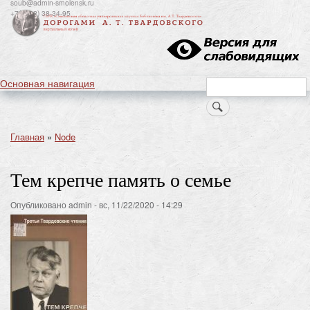
soub@admin-smolensk.ru
Перейти
+7(4812) 38-34-95
к
основному
содержанию
Основная навигация
Search
Главная
Node
Строка
навигации
Тем крепче память о семье
Опубликовано
admin
-
вс, 11/22/2020 - 14:29
Image