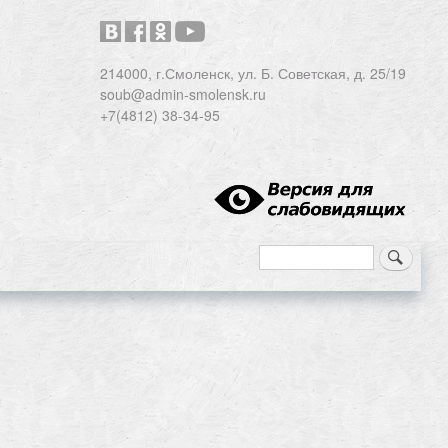
214000, г.Смоленск, ул. Б. Советская, д. 25/19
soub@admin-smolensk.ru
+7(4812) 38-34-95
Search