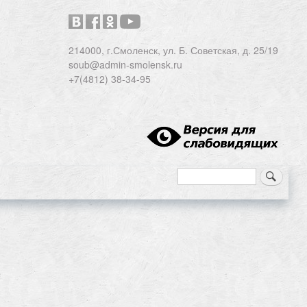
214000, г.Смоленск, ул. Б. Советская, д. 25/19
soub@admin-smolensk.ru
+7(4812) 38-34-95
Search