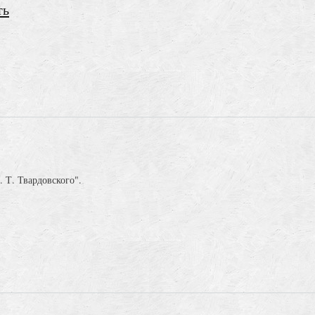
ть
 Т. Твардовского".