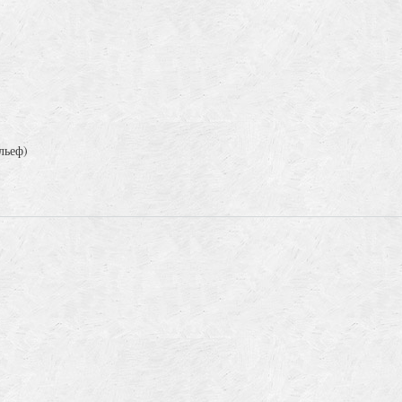
льеф)